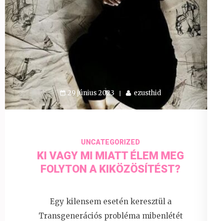
29 június 2023
ezusthid
UNCATEGORIZED
KI VAGY MI MIATT ÉLEM MEG
FOLYTON A KIKÖZÖSÍTÉST?
Egy kilensem esetén keresztül a
Transgenerációs probléma mibenlétét