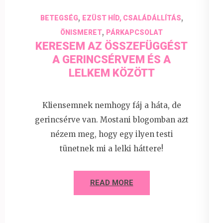
,
,
BETEGSÉG
EZÜST HÍD, CSALÁDÁLLÍTÁS
,
ÖNISMERET
PÁRKAPCSOLAT
KERESEM AZ ÖSSZEFÜGGÉST
A GERINCSÉRVEM ÉS A
LELKEM KÖZÖTT
Kliensemnek nemhogy fáj a háta, de
gerincsérve van. Mostani blogomban azt
nézem meg, hogy egy ilyen testi
tünetnek mi a lelki háttere!
READ MORE