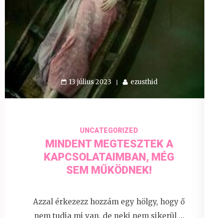
13 július 2023
ezusthid
UNCATEGORIZED
MINDENT MEGTESZTEK A
KAPCSOLATAIMBAN, MÉG
SEM MŰKÖDNEK!
Azzal érkezezz hozzám egy hölgy, hogy ő
nem tudja mi van, de neki nem sikerül …