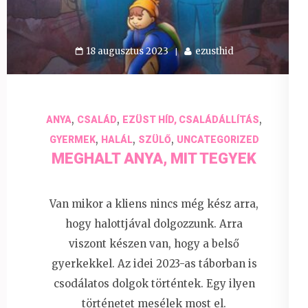
18 augusztus 2023
ezusthid
,
,
,
ANYA
CSALÁD
EZÜST HÍD, CSALÁDÁLLÍTÁS
,
,
,
GYERMEK
HALÁL
SZÜLŐ
UNCATEGORIZED
MEGHALT ANYA, MIT TEGYEK
Van mikor a kliens nincs még kész arra,
hogy halottjával dolgozzunk. Arra
viszont készen van, hogy a belső
gyerkekkel. Az idei 2023-as táborban is
csodálatos dolgok történtek. Egy ilyen
történetet mesélek most el.