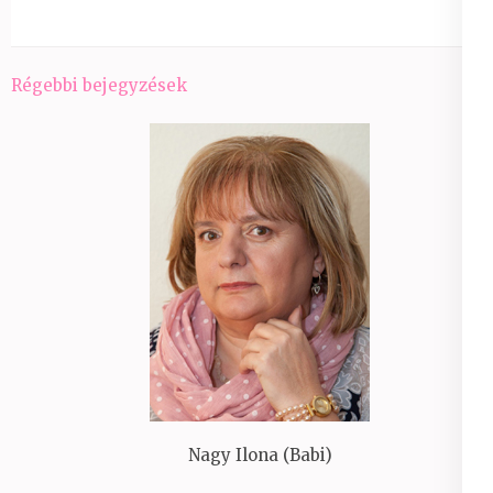
Bejegyzés
Régebbi bejegyzések
navigáció
Nagy Ilona (Babi)