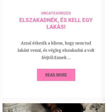
UNCATEGORIZED
ELSZAKADNÉK, ÉS KELL EGY
LAKÁS!
Azzal érkezik a kliens, hogy nem tud
lakást venni, és végleg elszakadni a volt
férjtől.Ennek …
READ MORE