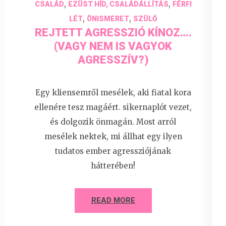
,
,
CSALÁD
EZÜST HÍD, CSALÁDÁLLÍTÁS
FÉRFI
,
,
LÉT
ÖNISMERET
SZÜLŐ
REJTETT AGRESSZIÓ KÍNOZ….
(VAGY NEM IS VAGYOK
AGRESSZÍV?)
Egy kliensemről mesélek, aki fiatal kora
ellenére tesz magáért. sikernaplót vezet,
és dolgozik önmagán. Most arról
mesélek nektek, mi állhat egy ilyen
tudatos ember agressziójának
hátterében!
READ MORE