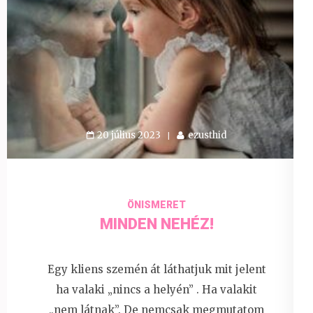
20 július 2023
ezusthid
ÖNISMERET
MINDEN NEHÉZ!
Egy kliens szemén át láthatjuk mit jelent
ha valaki „nincs a helyén” . Ha valakit
„nem látnak”. De nemcsak megmutatom