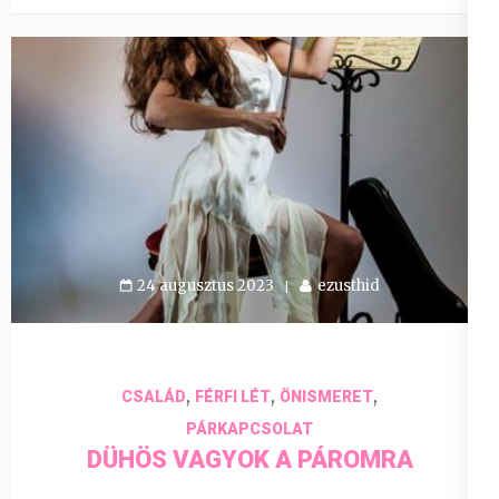
24 augusztus 2023
ezusthid
,
,
,
CSALÁD
FÉRFI LÉT
ÖNISMERET
PÁRKAPCSOLAT
DÜHÖS VAGYOK A PÁROMRA