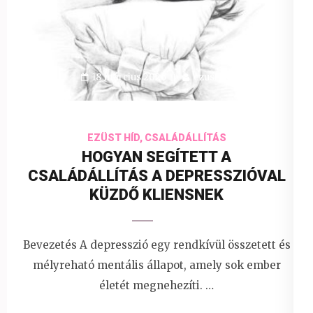
18 március 2026
ezusthid
EZÜST HÍD, CSALÁDÁLLÍTÁS
HOGYAN SEGÍTETT A
CSALÁDÁLLÍTÁS A DEPRESSZIÓVAL
KÜZDŐ KLIENSNEK
Bevezetés A depresszió egy rendkívül összetett és
mélyreható mentális állapot, amely sok ember
életét megnehezíti. …