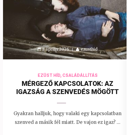
8 április 2026
ezusthid
EZÜST HÍD, CSALÁDÁLLÍTÁS
MÉRGEZŐ KAPCSOLATOK: AZ
IGAZSÁG A SZENVEDÉS MÖGÖTT
Gyakran halljuk, hogy valaki egy kapcsolatban
szenved a másik fél miatt. De vajon ez igaz? …