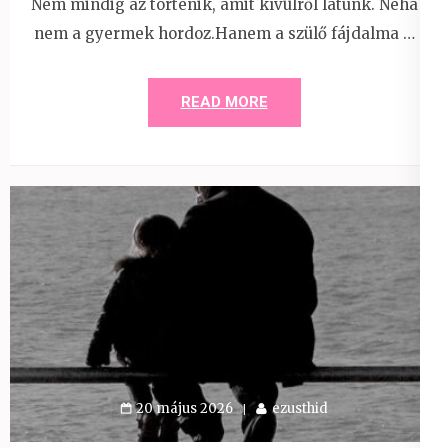
Nem mindig az történik, amit kívülről látunk. Néha
nem a gyermek hordoz.Hanem a szülő fájdalma …
READ MORE
20 május 2026
ezusthid