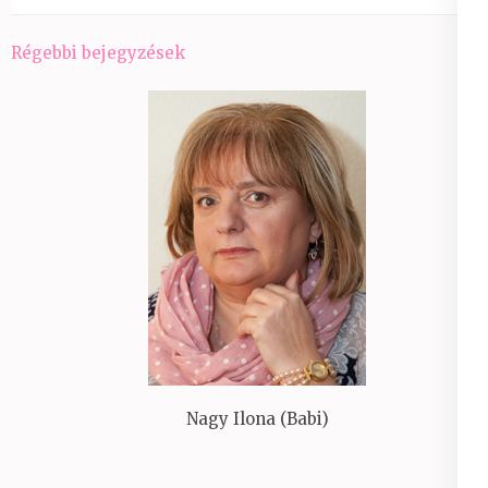
Bejegyzés
Régebbi bejegyzések
navigáció
Nagy Ilona (Babi)