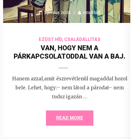
3 június 2026
ezusthid
EZÜST HÍD, CSALÁDÁLLÍTÁS
VAN, HOGY NEM A
PÁRKAPCSOLATODDAL VAN A BAJ.
Hanem azzal,amit észrevétlenül magaddal hozol
bele. Lehet, hogy:– nem látod a párodat– nem
tudsz igazán …
READ MORE