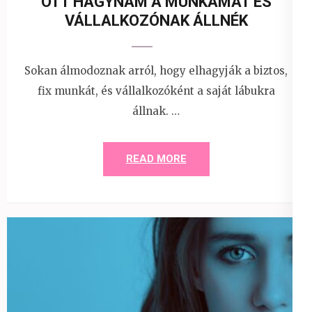
OTT HAGYNÁM A MUNKÁMAT ÉS
VÁLLALKOZÓNAK ÁLLNÉK
Sokan álmodoznak arról, hogy elhagyják a biztos,
fix munkát, és vállalkozóként a saját lábukra
állnak. …
READ MORE