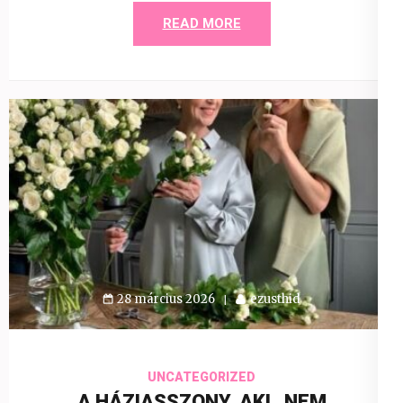
READ MORE
28 március 2026
ezusthid
UNCATEGORIZED
A HÁZIASSZONY, AKI „NEM