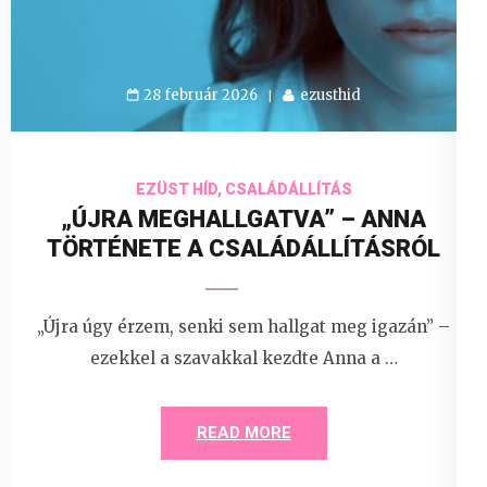
28 február 2026
ezusthid
EZÜST HÍD, CSALÁDÁLLÍTÁS
„ÚJRA MEGHALLGATVA” – ANNA
TÖRTÉNETE A CSALÁDÁLLÍTÁSRÓL
„Újra úgy érzem, senki sem hallgat meg igazán” –
ezekkel a szavakkal kezdte Anna a …
READ MORE