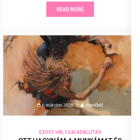
READ MORE
6 március 2026
ezusthid
EZÜST HÍD, CSALÁDÁLLÍTÁS