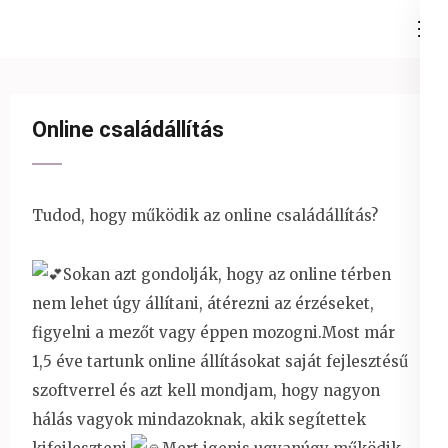
Skip
Ezüst-Híd
to
Családállítás felsőfokon
content
(Press
Online családállítás
Enter)
Tudod, hogy működik az online családállítás?
Sokan azt gondolják, hogy az online térben
nem lehet úgy állítani, átérezni az érzéseket,
figyelni a mezőt vagy éppen mozogni.Most már
1,5 éve tartunk online állításokat saját fejlesztésű
szoftverrel és azt kell mondjam, hogy nagyon
hálás vagyok mindazoknak, akik segítettek