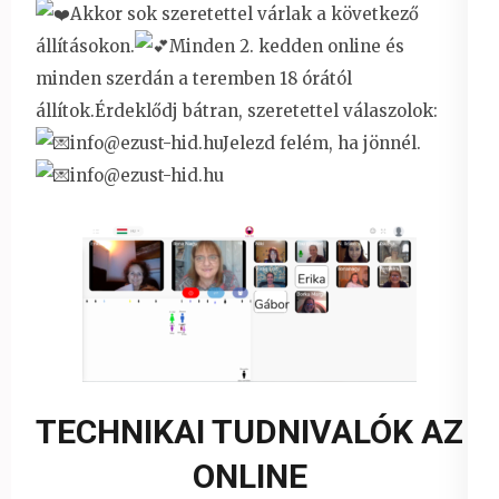
Akkor sok szeretettel várlak a következő
állításokon.
Minden 2. kedden online és
minden szerdán a teremben 18 órától
állítok.Érdeklődj bátran, szeretettel válaszolok:
info@ezust-hid.huJelezd felém, ha jönnél.
info@ezust-hid.hu
TECHNIKAI TUDNIVALÓK AZ
ONLINE