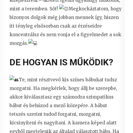
kifejleszteni.
Mert igenis ugyanúgy működik,
mint a teremben. Sőt!
Megkockáztatom, hogy
bizonyos dolgok még jobban mennek így, hiszen
itt tényleg elsősorban csak az érzéseidre
koncentrálsz és nem vonja el a figyelmedet a sok
mozgás.
DE HOGYAN IS MŰKÖDIK?
Te, mint résztvevő kis színes bábukat tudsz
mozgatni. Ha megkérlek, hogy állj be szerepbe,
akkor kiválasztasz egy számodra szimpatikus
bábut és behúzod a mező közepére. A bábut
tetszés szerint tudod forgatni, mozgatni,
kicsinyíteni és nagyítani. A kamera képed alatt
egyből megjelenik az általad választott bábu. Ha