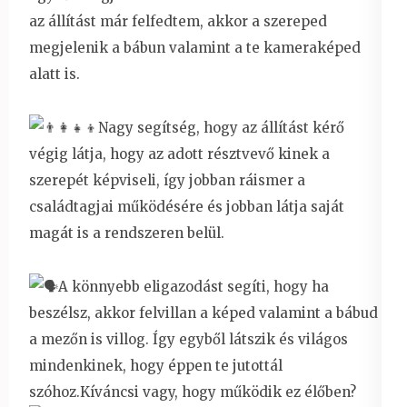
az állítást már felfedtem, akkor a szereped
megjelenik a bábun valamint a te kameraképed
alatt is.
Nagy segítség, hogy az állítást kérő
végig látja, hogy az adott résztvevő kinek a
szerepét képviseli, így jobban ráismer a
családtagjai működésére és jobban látja saját
magát is a rendszeren belül.
A könnyebb eligazodást segíti, hogy ha
beszélsz, akkor felvillan a képed valamint a bábud
a mezőn is villog. Így egyből látszik és világos
mindenkinek, hogy éppen te jutottál
szóhoz.Kíváncsi vagy, hogy működik ez élőben?