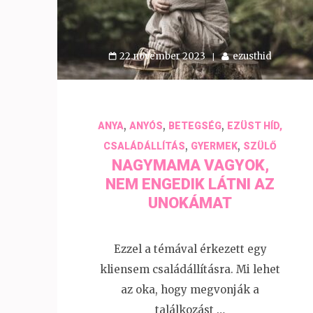
22 november 2023
ezusthid
,
,
,
ANYA
ANYÓS
BETEGSÉG
EZÜST HÍD,
,
,
CSALÁDÁLLÍTÁS
GYERMEK
SZÜLŐ
NAGYMAMA VAGYOK,
NEM ENGEDIK LÁTNI AZ
UNOKÁMAT
Ezzel a témával érkezett egy
kliensem családállításra. Mi lehet
az oka, hogy megvonják a
találkozást …