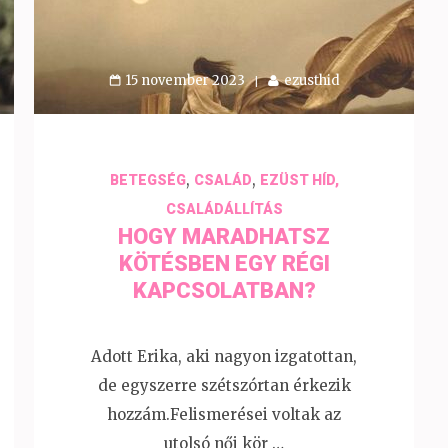
15 november 2023
ezusthid
,
,
BETEGSÉG
CSALÁD
EZÜST HÍD,
CSALÁDÁLLÍTÁS
HOGY MARADHATSZ
KÖTÉSBEN EGY RÉGI
KAPCSOLATBAN?
Adott Erika, aki nagyon izgatottan,
de egyszerre szétszórtan érkezik
hozzám.Felismerései voltak az
utolsó női kör …