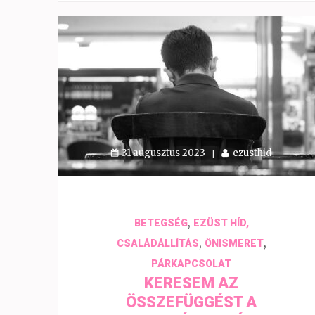
31 augusztus 2023
ezusthid
,
BETEGSÉG
EZÜST HÍD,
,
,
CSALÁDÁLLÍTÁS
ÖNISMERET
PÁRKAPCSOLAT
KERESEM AZ
ÖSSZEFÜGGÉST A