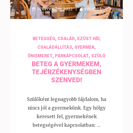
14 december 2022
ezusthid
,
,
BETEGSÉG
CSALÁD
EZÜST HÍD,
,
,
CSALÁDÁLLÍTÁS
GYERMEK
,
,
ÖNISMERET
PÁRKAPCSOLAT
SZÜLŐ
BETEG A GYERMEKEM,
TEJÉRZÉKENYSÉGBEN
SZENVED!
Szülőként legnagyobb fájdalom, ha
nincs jól a gyermekünk. Egy hölgy
keresett fel, gyermekének
betegségével kapcsolatban: …