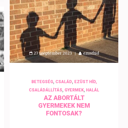
27 szeptember 2023
ezusthid
,
,
BETEGSÉG
CSALÁD
EZÜST HÍD,
,
,
CSALÁDÁLLÍTÁS
GYERMEK
HALÁL
AZ ABORTÁLT
GYERMEKEK NEM
FONTOSAK?