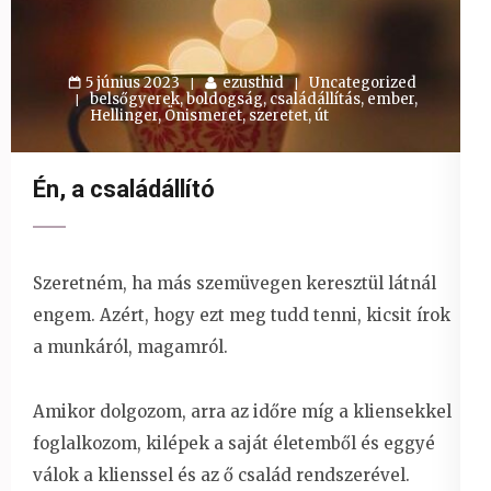
5 június 2023
ezusthid
Uncategorized
belsőgyerek
,
boldogság
,
családállítás
,
ember
,
Hellinger
,
Önismeret
,
szeretet
,
út
Én, a családállító
Szeretném, ha más szemüvegen keresztül látnál
engem. Azért, hogy ezt meg tudd tenni, kicsit írok
a munkáról, magamról.
Amikor dolgozom, arra az időre míg a kliensekkel
foglalkozom, kilépek a saját életemből és eggyé
válok a klienssel és az ő család rendszerével.