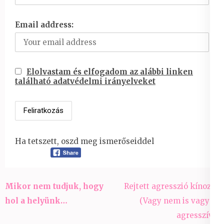
Email address:
Elolvastam és elfogadom az alábbi linken
található adatvédelmi irányelveket
Ha tetszett, oszd meg ismerőseiddel
Bejegyzés
Mikor nem tudjuk, hogy
Rejtett agresszió kínoz….
navigáció
hol a helyünk…
(Vagy nem is vagyok
agresszív?)