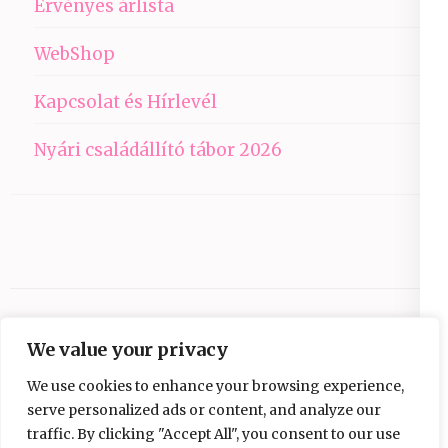
Érvényes árlista
WebShop
Kapcsolat és Hírlevél
Nyári családállító tábor 2026
We value your privacy
We use cookies to enhance your browsing experience,
serve personalized ads or content, and analyze our
traffic. By clicking "Accept All", you consent to our use
Copyright © 2026
Ezüst-Híd
.
Elegant Pink