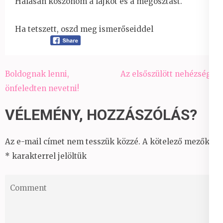
Hálásan köszönöm a lájkot és a megosztást.
Ha tetszett, oszd meg ismerőseiddel
Bejegyzés
Boldognak lenni,
Az elsőszülött nehézségei
navigáció
önfeledten nevetni!
VÉLEMÉNY, HOZZÁSZÓLÁS?
Az e-mail címet nem tesszük közzé.
A kötelező mezőket
*
karakterrel jelöltük
Comment