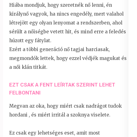
Hiába mondjuk, hogy szeretnék nő lenni, én
királynő vagyok, ha nincs engedély, mert valahol
létrejött egy olyan lenyomat a rendszerben, ahol
sérült a nőiségbe vetett hit, és mind erre a feledés
húzott egy fátylat.
Ezért a többi generáció nő tagjai harciasak,
megmondók lettek, hogy ezzel védjék magukat és
a női klán titkát.
EZT CSAK A FENT LEÍRTAK SZERINT LEHET
FELBONTANI
Megvan az oka, hogy miért csak nadrágot tudok
hordani , és miért irritál a szoknya viselete.
Ez csak egy lehetséges eset, amit most