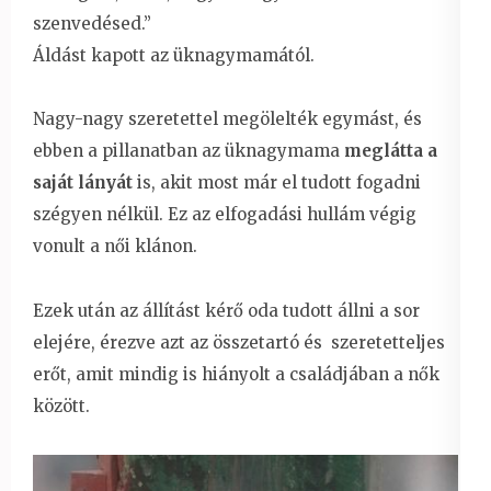
szenvedésed.”
Áldást kapott az üknagymamától.
Nagy-nagy szeretettel megölelték egymást, és
ebben a pillanatban az üknagymama
meglátta a
saját lányát
is, akit most már el tudott fogadni
szégyen nélkül. Ez az elfogadási hullám végig
vonult a női klánon.
Ezek után az állítást kérő oda tudott állni a sor
elejére, érezve azt az összetartó és szeretetteljes
erőt, amit mindig is hiányolt a családjában a nők
között.