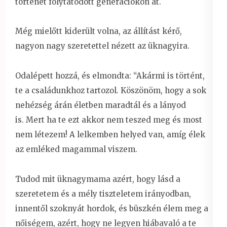
történet folytatódott generációkon át.
Még mielőtt kiderült volna, az állítást kérő,
nagyon nagy szeretettel nézett az üknagyira.
Odalépett hozzá, és elmondta: “Akármi is történt,
te a családunkhoz tartozol. Köszönöm, hogy a sok
nehézség árán életben maradtál és a lányod
is. Mert ha te ezt akkor nem teszed meg és most
nem létezem! A lelkemben helyed van, amíg élek
az emléked magammal viszem.
Tudod mit üknagymama azért, hogy lásd a
szeretetem és a mély tiszteletem irányodban,
innentől szoknyát hordok, és büszkén élem meg a
nőiségem, azért, hogy ne legyen hiábavaló a te