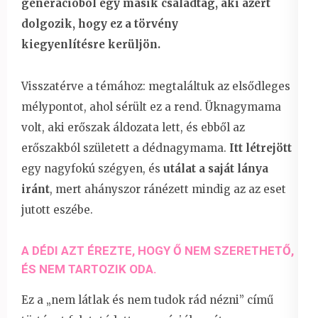
generációból egy másik családtag, aki azért
dolgozik, hogy ez a törvény
kiegyenlítésre kerüljön.
Visszatérve a témához: megtaláltuk az elsődleges
mélypontot, ahol sérült ez a rend. Üknagymama
volt, aki erőszak áldozata lett, és ebből az
erőszakból született a dédnagymama.
Itt létrejött
egy nagyfokú szégyen, és
utálat a saját lánya
iránt
, mert ahányszor ránézett mindig az az eset
jutott eszébe.
A DÉDI AZT ÉREZTE, HOGY Ő NEM SZERETHETŐ,
ÉS NEM TARTOZIK ODA.
Ez a „nem látlak és nem tudok rád nézni” című