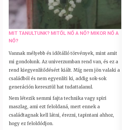
MIT TANULTUNK?
MITŐL NŐ A NŐ? MIKOR NŐ A
NŐ?
Vannak mélyebb és időtálló törvények, mint amit
mi gondolunk. Az univerzumban rend van, és ez a
rend kiegyenlítődésért kiált. Míg nem jön valaki a
családból és nem egyenlíti ki, addig sok-sok
generáción keresztül hat tudattalanul.
Nem létezik semmi fajta technika vagy spiri
maszlag, ami ezt feloldaná, mert ennek a
családtagnak kell látni, érezni, tapintani ahhoz,
hogy ez feloldódjon.