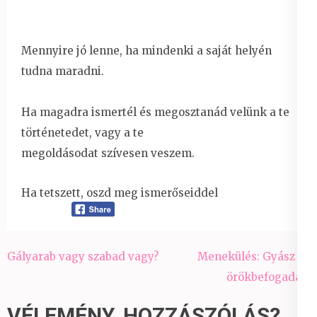
Mennyire jó lenne, ha mindenki a saját helyén
tudna maradni.
Ha magadra ismertél és megosztanád velünk a te
történetedet, vagy a te
megoldásodat szívesen veszem.
Ha tetszett, oszd meg ismerőseiddel
Bejegyzés
Gályarab vagy szabad vagy?
Menekülés: Gyász és
navigáció
örökbefogadás!
VÉLEMÉNY, HOZZÁSZÓLÁS?