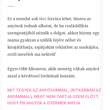
Ez a mondat sok vicc forrása lehet, hiszen az
anyósok tudnak alkotni, de ha családállítás
szempontjából nézzük a dolgot, akkor bizony egy
mama gyakran a szülők fejére nőhet és
kisajátíthatja, sajátjakint tekinthet az unokájára,
erről mesélek ma nektek!
Egyre több kliensem, akik nemrég váltak anyává
azzal a kérdéssel fordulnak hozzám:
MIT TEGYEK AZ ANYÓSOMMAL, (RITKÁBBAN AZ
ANYÁMMAL), MERT NEM TARTJA SZEM ELŐTT,
HOGY ÉN VAGYOK A GYERMEK ANYJA.