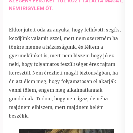
SZEGÉNY FÉRJ KÉT TŰZ KÖZT TALÁLTA MAGÁT,
NEM IRIGYLEM ŐT.
Ekkor jutott oda az anyuka, hogy felhívott: segíts,
kezdjünk valamit ezzel, mert nem szeretném ha
tönkre menne a házasságunk, és féltem a
gyermekünket is, mert nem hiszem hogy jó ez
neki, hogy folyamatos feszültséget érez rajtam
keresztül. Nem érezheti magát biztonságban, ha
én azt élem meg, hogy folyamatosan el akarják
venni tőlem, engem meg alkalmatlannak
gondolnak. Tudom, hogy nem igaz, de néha
majdnem elhiszem, mert majdnem belém
beszélik.