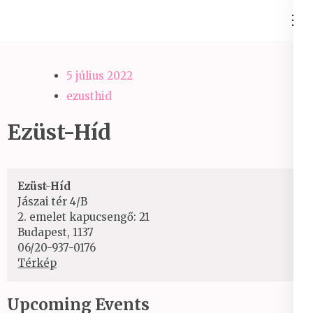
Skip
Ezüst-Híd
to
Családállítás felsőfokon
content
(Press
5 július 2022
Enter)
ezusthid
Ezüst-Híd
Ezüst-Híd
Jászai tér 4/B
2. emelet kapucsengő: 21
Budapest
,
1137
06/20-937-0176
Ezüst-
Térkép
Híd
Upcoming Events