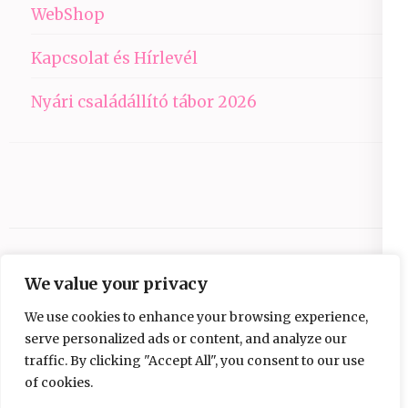
WebShop
Kapcsolat és Hírlevél
Nyári családállító tábor 2026
We value your privacy
We use cookies to enhance your browsing experience,
serve personalized ads or content, and analyze our
traffic. By clicking "Accept All", you consent to our use
Copyright © 2026
Ezüst-Híd
.
Elegant Pink
of cookies.
Developed By
Rara Theme
Powered by: