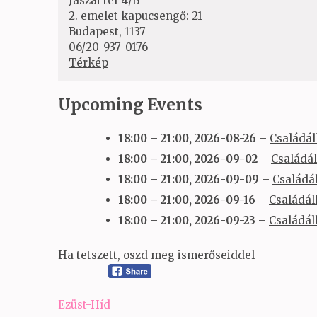
Jászai tér 4/B
2. emelet kapucsengő: 21
Budapest
,
1137
06/20-937-0176
Ezüst-
Térkép
Híd
Upcoming Events
18:00
–
21:00
,
2026-08-26
–
Családál
18:00
–
21:00
,
2026-09-02
–
Családál
18:00
–
21:00
,
2026-09-09
–
Családál
18:00
–
21:00
,
2026-09-16
–
Családáll
18:00
–
21:00
,
2026-09-23
–
Családáll
Ha tetszett, oszd meg ismerőseiddel
Bejegyzés
Ezüst-Híd