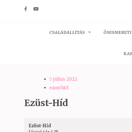
Skip
to
Ezüst-Híd
Családállítás felsőfokon
content
(Press
CSALÁDÁLLÍTÁS
ÖNISMERETI
Enter)
KAP
5 július 2022
ezusthid
Ezüst-Híd
Ezüst-Híd