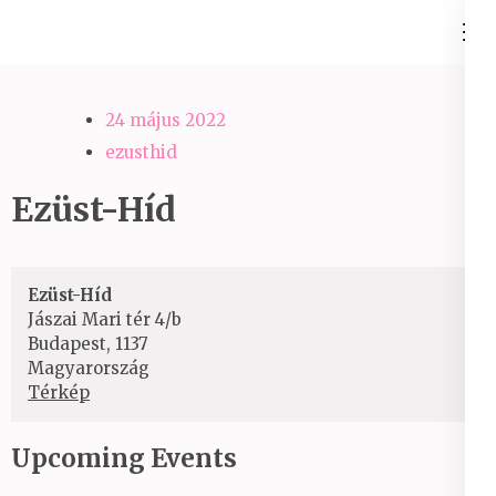
Skip
Ezüst-Híd
to
Családállítás felsőfokon
content
(Press
24 május 2022
Enter)
ezusthid
Ezüst-Híd
Ezüst-Híd
Jászai Mari tér 4/b
Budapest
,
1137
Magyarország
Ezüst-
Térkép
Híd
Upcoming Events