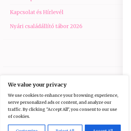
Kapcsolat és Hírlevél
Nyári családállító tábor 2026
We value your privacy
We use cookies to enhance your browsing experience,
serve personalized ads or content, and analyze our
traffic. By clicking "Accept All", you consent to our use
Copyright © 2026
Ezüst-Híd
.
Elegant Pink
of cookies.
Developed By
Rara Theme
Powered by:
WordPress
Adatvédelmi nyilatkozat