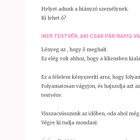
Helyet adunk a hiányzó személynek​.
Ki lehet ő?
IKER TESTVÉR, AKI CSAK PÁR NAPIG VA
Lényeg az ​, hogy ő meghalt​.
Ez elég volt ahhoz, hogy a kliensbe​n kial
Ez a félelem kényszeríti arra, hogy foly
Folyamatosan vágyjon, és hajszolja azt az é
testvére​.
Visszacsússzunk az időben,​ oda ahol még o
Végre ki tudja mondani​:​