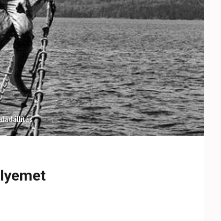
aládállítás
elyemet