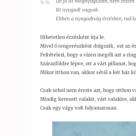
De jó itt megnyugszom, nem érzem az
Itt nyugodt vagyok​.
Ebben a nyugodtság érzésben, tud kap
Hihetetlen érzésként írja le​.
Mivel ő tengerészként dolgozik​, ezt az ér
Feltételezi​, hogy a vízen megéli azt a rin
Szárazföldre l​épve​, ott a várt pillanat, h
Mikor itthon van​, akkor sétál a két ház kö
Csak sehol nem érezte azt​, hogy otthon va
Mindig keresett valakit, várt valakire, ak
Csak egy vágy volt folyamatosan​.