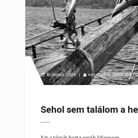
10 január 2024
ezusthid
Ezüst híd, cs
Sehol sem találom a h
Ezt a témát hozta egyik kliensem​.