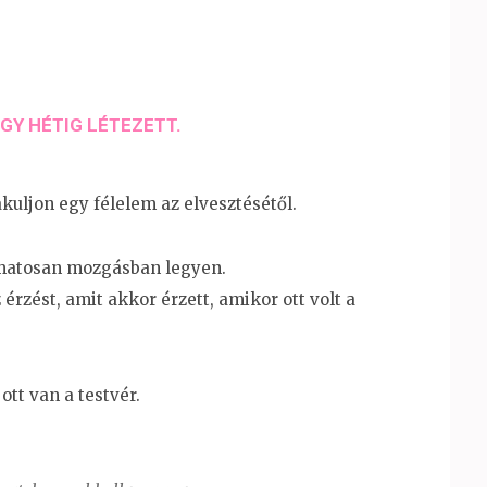
GY HÉTIG LÉTEZETT​.
akuljon egy félelem az elvesztésétől​.
amatosan mozgásban legyen​.
rzést​, amit akkor érzett​, amikor ott volt a
tt van a testvér​.