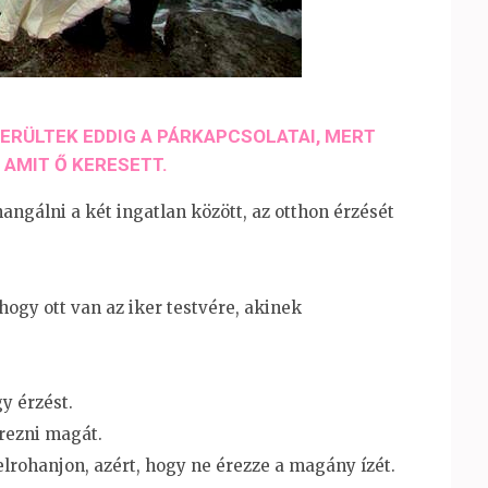
KERÜLTEK EDDIG A PÁRKAPCSOLATAI,​ MERT
 AMIT Ő KERESETT​.
ngálni a két ingatlan között,​ az otthon érzését
ogy ott van az iker testvére​, akinek
 érzést​.
rezni magát​.
lrohanjon, azért​, hogy ne​ érezze a magány ízét​.