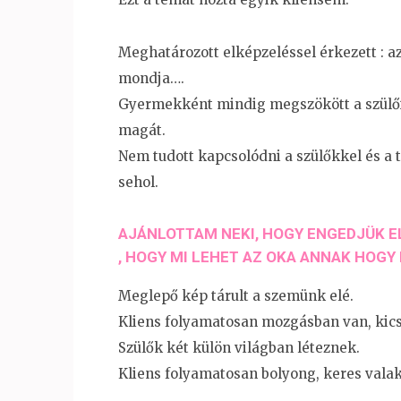
Meghatározott elképzeléssel érkezett :​ 
mondja….
​Gyermekként mindig megszökött a szülői 
magát​.
Nem tudott kapcsolódni a szülőkkel és a t
sehol​.
AJÁNLOTTAM NEKI, HOGY ENGEDJÜK EL
, HOGY MI LEHET AZ OKA ANNAK HOGY
Meglepő kép tárult a szemünk elé.
Kliens folyamatosan mozgásban van, kicsi
Szülők két külön világba​n léteznek​.
Kliens folyamatosan bolyong, keres valaki