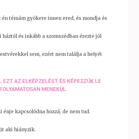
az én témám gyökere innen ered,​ és mondja és
háztól és inkább a szomszédban​ érezte jól
estvérekkel sem, ezért nem​ találja a helyét
 EZT AZ ELKÉPZELÉST ÉS KÉPEZZÜK LE​
 FOLYAMATOSAN MENEKÜL​.
 énje kapcsolódna hozzá​, de nem tud​.
t aki hiányzik​.