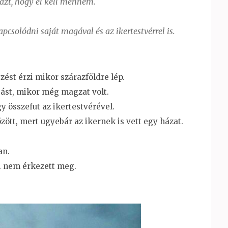
t​, hogy el​ kell mennem​.
csolódni saját magával és az ikertest​vérrel is​.
zést érzi mikor szárazföldre lép​.
gást​, mikor még magzat volt​.
ogy összefut az ikertestvérével​.
zött​, mert ugyebár az ikernek is vett egy ​h​ázat.
n​.
i nem érkezett meg​.