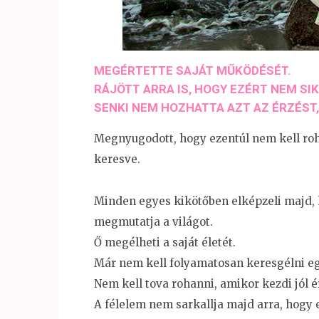
MEGÉRTETTE SAJÁT MŰKÖDÉSÉT​.
RÁJÖTT ARRA IS, HOGY EZÉRT NEM SI
SENKI NEM HOZHATTA AZT AZ ÉRZÉST​,
Megnyugodott​, hogy ezentúl nem kell roha
keresve​.
Minden egyes kikötőben elképzeli majd​, h
megmutatja a világot​.
Ő megélheti a saját életét​.
Már nem kell folyamatosan keresgélni egy
Nem kell tova rohanni, amikor kezdi jól é
A félelem nem sarkallja majd arra​, hogy e