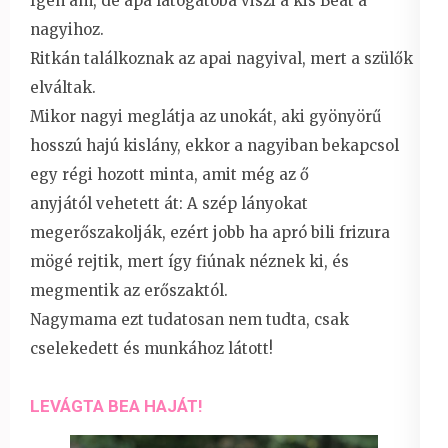
Igen ám, de apa látogatóba viszi a kis Beát a
nagyihoz.
Ritkán találkoznak az apai nagyival, mert a szülők
elváltak.
Mikor nagyi meglátja az unokát, aki gyönyörű
hosszú hajú kislány, ekkor a nagyiban bekapcsol
egy régi hozott minta, amit még az ő
anyjától vehetett át: A szép lányokat
megerőszakolják, ezért jobb ha apró bili frizura
mögé rejtik, mert így fiúnak néznek ki, és
megmentik az erőszaktól.
Nagymama ezt tudatosan nem tudta, csak
cselekedett és munkához látott!
LEVÁGTA BEA HAJÁT!