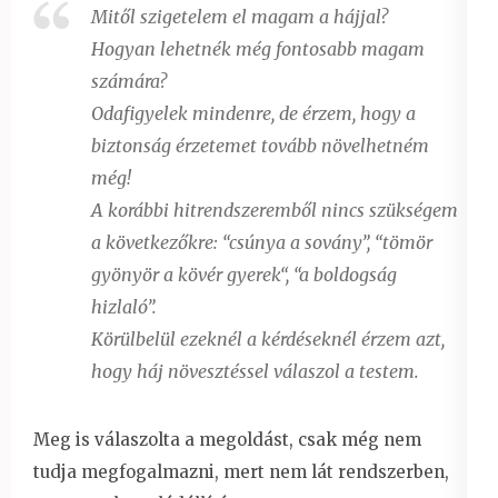
Mitől szigetelem el magam a hájjal?
Hogyan lehetnék még fontosabb magam
számára?
Odafigyelek mindenre, de érzem, hogy a
biztonság érzetemet tovább növelhetném
még!
A korábbi hitrendszeremből nincs szükségem
a következőkre: “csúnya a sovány”, “tömör
gyönyör a kövér gyerek“, “a boldogság
hizlaló”.
Körülbelül ezeknél a kérdéseknél érzem azt,
hogy háj növesztéssel válaszol a testem.
Meg is válaszolta a megoldást, csak még nem
tudja megfogalmazni, mert nem lát rendszerben,