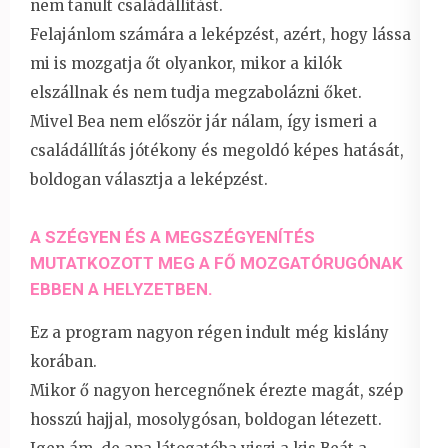
nem tanult családállítást.
Felajánlom számára a leképzést, azért, hogy lássa
mi is mozgatja őt olyankor, mikor a kilók
elszállnak és nem tudja megzabolázni őket.
Mivel Bea nem először jár nálam, így ismeri a
családállítás jótékony és megoldó képes hatását,
boldogan választja a leképzést.
A SZÉGYEN ÉS A MEGSZÉGYENÍTÉS
MUTATKOZOTT MEG A FŐ MOZGATÓRUGÓNAK
EBBEN A HELYZETBEN.
Ez a program nagyon régen indult még kislány
korában.
Mikor ő nagyon hercegnőnek érezte magát, szép
hosszú hajjal, mosolygósan, boldogan létezett.