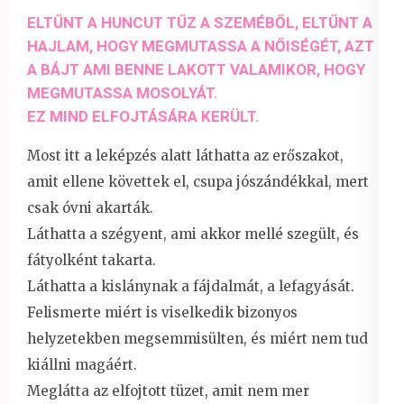
ELTŰNT A HUNCUT TŰZ A SZEMÉBŐL, ELTŰNT A
HAJLAM, HOGY MEGMUTASSA A NŐISÉGÉT, AZT
A BÁJT AMI BENNE LAKOTT VALAMIKOR, HOGY
MEGMUTASSA MOSOLYÁT.
EZ MIND ELFOJTÁSÁRA KERÜLT.
Most itt a leképzés alatt láthatta az erőszakot,
amit ellene követtek el, csupa jószándékkal, mert
csak óvni akarták.
Láthatta a szégyent, ami akkor mellé szegült, és
fátyolként takarta.
Láthatta a kislánynak a fájdalmát, a lefagyását.
Felismerte miért is viselkedik bizonyos
helyzetekben megsemmisülten, és miért nem tud
kiállni magáért.
Meglátta az elfojtott tüzet, amit nem mer