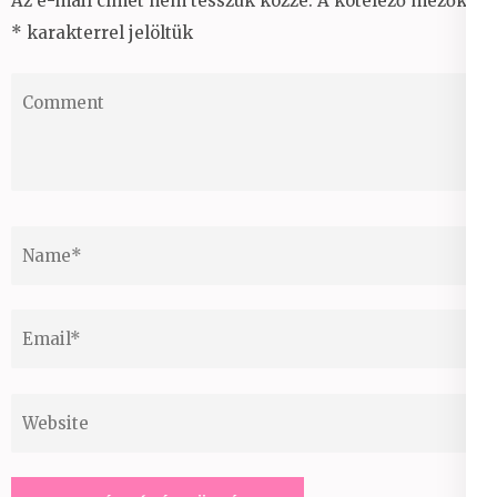
Az e-mail címet nem tesszük közzé.
A kötelező mezőket
*
karakterrel jelöltük
Comment
Name
*
Email
*
Website