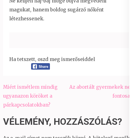
Ne kelljen háj-báj mögé bújva megvédeni
magukat, hanem boldog sugárzó nőként
létezhessenek.
Ha tetszett, oszd meg ismerőseiddel
Bejegyzés
Miért ismétlem mindig
Az abortált gyermekek nem
navigáció
ugyanazon köröket a
fontosak?
párkapcsolatokban?
VÉLEMÉNY, HOZZÁSZÓLÁS?