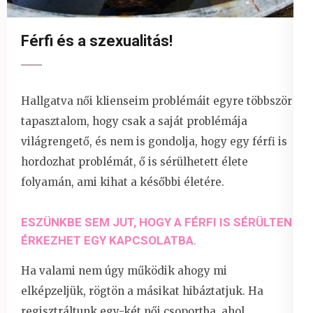
Férfi és a szexualitás!
Hallgatva női klienseim problémáit egyre többször
tapasztalom, hogy csak a saját problémája
világrengető, és nem is gondolja, hogy egy férfi is
hordozhat problémát, ő is sérülhetett élete
folyamán, ami kihat a későbbi életére.
ESZÜNKBE SEM JUT, HOGY A FÉRFI IS SÉRÜLTEN
ÉRKEZHET EGY KAPCSOLATBA.
Ha valami nem úgy működik ahogy mi
elképzeljük, rögtön a másikat hibáztatjuk. Ha
regisztráltunk egy-két női csoportba, ahol