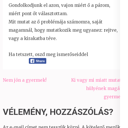
Gondolkodjunk el azon, vajon miért ő a párom,
miért pont őt választottam.
Mit mutat az ő problémája számomra, saját
magamnál, hogy mutatkozik meg ugyanez: rejtve,
vagy a kirakatba téve.
Ha tetszett, oszd meg ismerőseiddel
Bejegyzés
Nem jön a gyermek!
Ki vagy mi miatt mutatja
navigáció
hülyének magát a
gyermek?
VÉLEMÉNY, HOZZÁSZÓLÁS?
Az e-mail címet nem tesszük közzé.
A kötelező mezőket