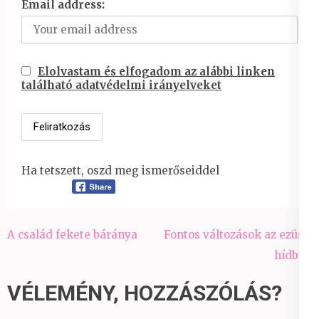
Email address:
Elolvastam és elfogadom az alábbi linken
található adatvédelmi irányelveket
Ha tetszett, oszd meg ismerőseiddel
Bejegyzés
A család fekete báránya
Fontos változások az ezüst-
navigáció
hídban
VÉLEMÉNY, HOZZÁSZÓLÁS?