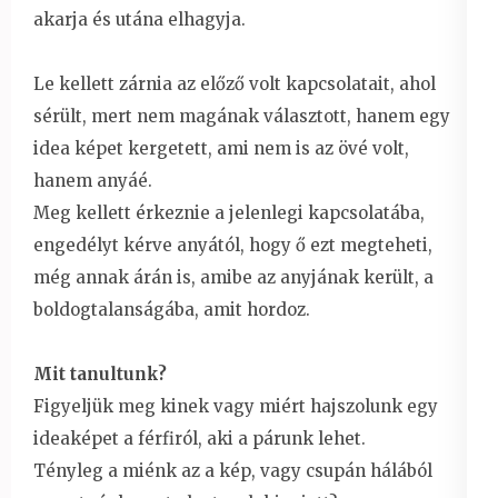
akarja és utána elhagyja.
Le kellett zárnia az előző volt kapcsolatait, ahol
sérült, mert nem magának választott, hanem egy
idea képet kergetett, ami nem is az övé volt,
hanem anyáé.
Meg kellett érkeznie a jelenlegi kapcsolatába,
engedélyt kérve anyától, hogy ő ezt megteheti,
még annak árán is, amibe az anyjának került, a
boldogtalanságába, amit hordoz.
Mit tanultunk?
Figyeljük meg kinek vagy miért hajszolunk egy
ideaképet a férfiról, aki a párunk lehet.
Tényleg a miénk az a kép, vagy csupán hálából