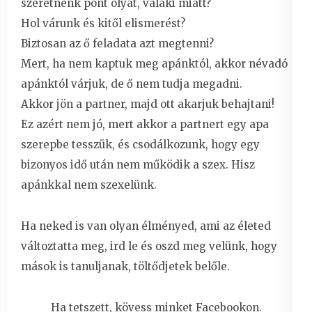
szeretnénk pont olyat, valaki miatt?
Hol várunk és kitől elismerést?
Biztosan az ő feladata azt megtenni?
Mert, ha nem kaptuk meg apánktól, akkor névadó
apánktól várjuk, de ő nem tudja megadni.
Akkor jön a partner, majd ott akarjuk behajtani!
Ez azért nem jó, mert akkor a partnert egy apa
szerepbe tesszük, és csodálkozunk, hogy egy
bizonyos idő után nem működik a szex. Hisz
apánkkal nem szexelünk.
Ha neked is van olyan élményed, ami az életed
változtatta meg, ird le és oszd meg velünk, hogy
mások is tanuljanak, töltődjetek belőle.
Ha tetszett, kövess minket
Facebookon
.