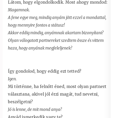
Látom, hogy elgondolkodik. Most ahogy mondod:
Magamnak.
A fene egye meg, mindig anyám jött ezzel a mondattal,
hogy mennyire fontos a státusz!
Akkor eddig mindig, anyámnak akartam bizonyítani?
Olyan válogatott partnereket szedtem össze és vittem
haza, hogy anyának megfeleljenek?
Így gondolod, hogy eddig ezt tetted?
Igen.
Mi történne, ha felnőtt éned, most olyan partnert
választana, akivel jól érzi magát, tud nevetni,
beszélgetni?
Jó is lenne, de mit mond anya?
Anyád ismerkedik vagy te?