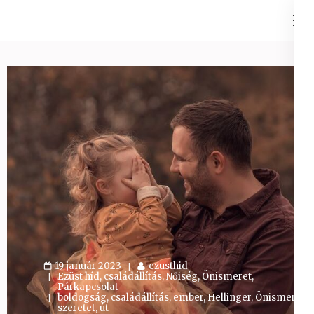
Skip
Ezüst-Híd
to
Családállítás felsőfokon
content
(Press
Enter)
19 január 2023
ezusthid
Ezüst híd, családállítás
,
Nőiség
,
Önismeret
,
Párkapcsolat
boldogság
,
családállítás
,
ember
,
Hellinger
,
Önismeret
,
szeretet
,
út