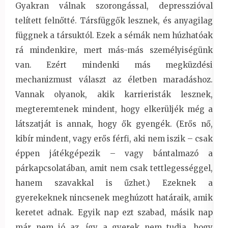
Gyakran válnak szorongással, depresszióval
telített felnőtté. Társfüggők lesznek, és anyagilag
függnek a társuktól. Ezek a sémák nem húzhatóak
rá mindenkire, mert más-más személyiségünk
van. Ezért mindenki más megküzdési
mechanizmust választ az életben maradáshoz.
Vannak olyanok, akik karrieristák lesznek,
megteremtenek mindent, hogy elkerüljék még a
látszatját is annak, hogy ők gyengék. (Erős nő,
kibír mindent, vagy erős férfi, aki nem iszik – csak
éppen játékgépezik – vagy bántalmazó a
párkapcsolatában, amit nem csak tettlegességgel,
hanem szavakkal is űzhet.) Ezeknek a
gyerekeknek nincsenek meghúzott határaik, amik
keretet adnak. Egyik nap ezt szabad, másik nap
már nem jó az, így a gyerek nem tudja, hogy