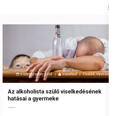
Skip
Ezüst-Híd
to
Családállítás felsőfokon
content
(Press
Enter)
6 szeptember 2018
ezusthid
Család
,
Gyermek
Az alkoholista szülő viselkedésének
hatásai a gyermeke