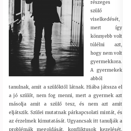
részeges
szülő
viselkedését,
mert így
könnyebb volt
túlélni azt,
hogy nem volt
gyermekkora.
A gyermekek
abból
tanulnak, amit a szülőktől látnak. Hiába játssza el
a jó szülőt, nem fog menni, mert a gyermek azt
másolja amit a szülő tesz, és nem azt amit
eljátszik. Szülei mutatnak párkapcsolati mintát, és
az érzelmek kimutatását. Ugyancsak itt tanulják a
problémák megoldását, konfliktusok kezelését.