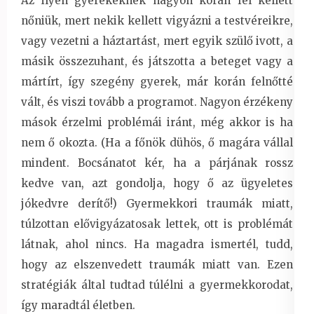
Az ilyen gyerekeknek nagyon korán fel kellett
nőniük, mert nekik kellett vigyázni a testvéreikre,
vagy vezetni a háztartást, mert egyik szülő ivott, a
másik összezuhant, és játszotta a beteget vagy a
mártírt, így szegény gyerek, már korán felnőtté
vált, és viszi tovább a programot. Nagyon érzékeny
mások érzelmi problémái iránt, még akkor is ha
nem ő okozta. (Ha a főnök dühös, ő magára vállal
mindent. Bocsánatot kér, ha a párjának rossz
kedve van, azt gondolja, hogy ő az ügyeletes
jókedvre derítő!) Gyermekkori traumák miatt,
túlzottan elővigyázatosak lettek, ott is problémát
látnak, ahol nincs. Ha magadra ismertél, tudd,
hogy az elszenvedett traumák miatt van. Ezen
stratégiák által tudtad túlélni a gyermekkorodat,
így maradtál életben.