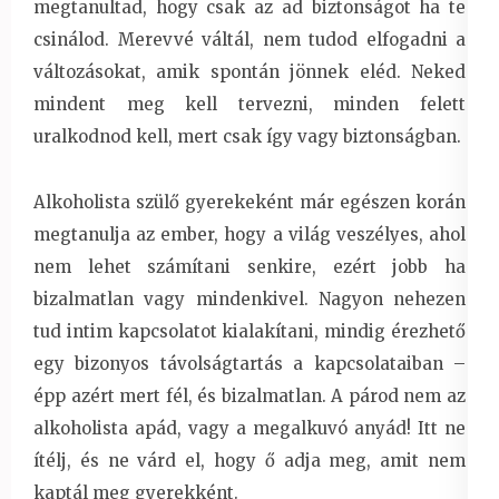
megtanultad, hogy csak az ad biztonságot ha te
csinálod. Merevvé váltál, nem tudod elfogadni a
változásokat, amik spontán jönnek eléd. Neked
mindent meg kell tervezni, minden felett
uralkodnod kell, mert csak így vagy biztonságban.
Alkoholista szülő gyerekeként már egészen korán
megtanulja az ember, hogy a világ veszélyes, ahol
nem lehet számítani senkire, ezért jobb ha
bizalmatlan vagy mindenkivel. Nagyon nehezen
tud intim kapcsolatot kialakítani, mindig érezhető
egy bizonyos távolságtartás a kapcsolataiban –
épp azért mert fél, és bizalmatlan. A párod nem az
alkoholista apád, vagy a megalkuvó anyád! Itt ne
ítélj, és ne várd el, hogy ő adja meg, amit nem
kaptál meg gyerekként.