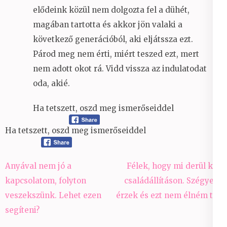
elődeink közül nem dolgozta fel a dühét,
magában tartotta és akkor jön valaki a
következő generációból, aki eljátssza ezt.
Párod meg nem érti, miért teszed ezt, mert
nem adott okot rá. Vidd vissza az indulatodat
oda, akié.
Ha tetszett, oszd meg ismerőseiddel
Ha tetszett, oszd meg ismerőseiddel
Bejegyzés
Anyával nem jó a
Félek, hogy mi derül ki a
navigáció
kapcsolatom, folyton
családállításon. Szégyent
veszekszünk. Lehet ezen
érzek és ezt nem élném túl.
segíteni?