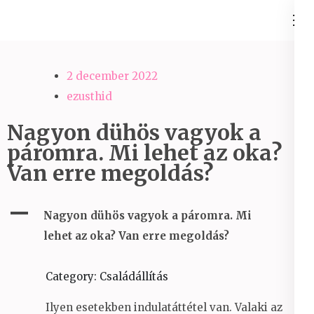
Skip
Ezüst-Híd
to
Családállítás felsőfokon
content
(Press
2 december 2022
Enter)
ezusthid
Nagyon dühös vagyok a
páromra. Mi lehet az oka?
Van erre megoldás?
A
Nagyon dühös vagyok a páromra. Mi
lehet az oka? Van erre megoldás?
Category: Családállítás
Ilyen esetekben indulatáttétel van. Valaki az