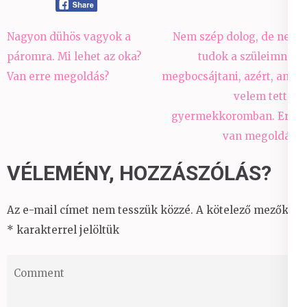
Bejegyzés
Nagyon dühös vagyok a
Nem szép dolog, de nem
navigáció
páromra. Mi lehet az oka?
tudok a szüleimnek
Van erre megoldás?
megbocsájtani, azért, amit
velem tettek
gyermekkoromban. Erre
van megoldás?
VÉLEMÉNY, HOZZÁSZÓLÁS?
Az e-mail címet nem tesszük közzé.
A kötelező mezőket
*
karakterrel jelöltük
Comment