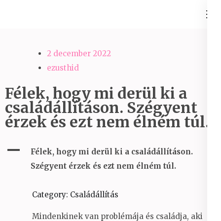
Skip
Ezüst-Híd
to
Családállítás felsőfokon
content
(Press
2 december 2022
Enter)
ezusthid
Félek, hogy mi derül ki a
családállításon. Szégyent
érzek és ezt nem élném túl.
A
Félek, hogy mi derül ki a családállításon.
Szégyent érzek és ezt nem élném túl.
Category: Családállítás
Mindenkinek van problémája és családja, aki