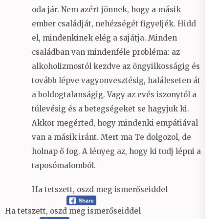
oda jár. Nem azért jönnek, hogy a másik
ember családját, nehézségét figyeljék. Hidd
el, mindenkinek elég a sajátja. Minden
családban van mindenféle probléma: az
alkoholizmostól kezdve az öngyilkosságig és
tovább lépve vagyonvesztésig, haláleseten át
a boldogtalanságig. Vagy az evés iszonytól a
túlevésig és a betegségeket se hagyjuk ki.
Akkor megérted, hogy mindenki empátiával
van a másik iránt. Mert ma Te dolgozol, de
holnap ő fog. A lényeg az, hogy ki tudj lépni a
taposómalomból.
Ha tetszett, oszd meg ismerőseiddel
Ha tetszett, oszd meg ismerőseiddel