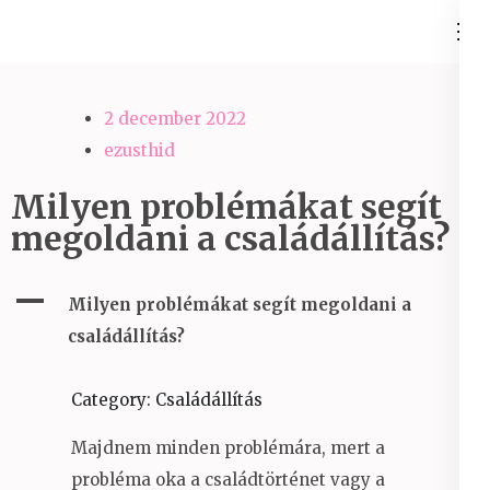
Skip
Ezüst-Híd
to
Családállítás felsőfokon
content
(Press
2 december 2022
Enter)
ezusthid
Milyen problémákat segít
megoldani a családállítás?
A
Milyen problémákat segít megoldani a
családállítás?
Category: Családállítás
Majdnem minden problémára, mert a
probléma oka a családtörténet vagy a