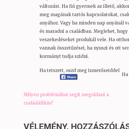
változást. Ha fiú gyermek az illető, akko
meg magának tartós kapcsolatokat, csak
anyához. Vagy ha minden nap anyánál va
és maradni a családban. Meglehet, hogy h
veszekedéseket produkál vele. Ha otthon
vannak összetűzései, ha nyuszi és ott s
kormányt tudja szidni.
Ha tetszett, oszd meg ismerőseiddel
Ha 
Bejegyzés
Milyen problémákat segít megoldani a
navigáció
családállítás?
VÉLEMÉNY, HOZZÁSZÓLÁ