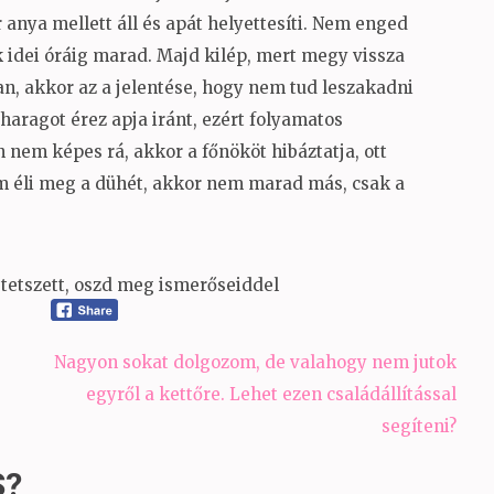
r anya mellett áll és apát helyettesíti. Nem enged
 idei óráig marad. Majd kilép, mert megy vissza
n, akkor az a jelentése, hogy nem tud leszakadni
aragot érez apja iránt, ezért folyamatos
 nem képes rá, akkor a főnököt hibáztatja, ott
em éli meg a dühét, akkor nem marad más, csak a
tetszett, oszd meg ismerőseiddel
Nagyon sokat dolgozom, de valahogy nem jutok
egyről a kettőre. Lehet ezen családállítással
segíteni?
S?