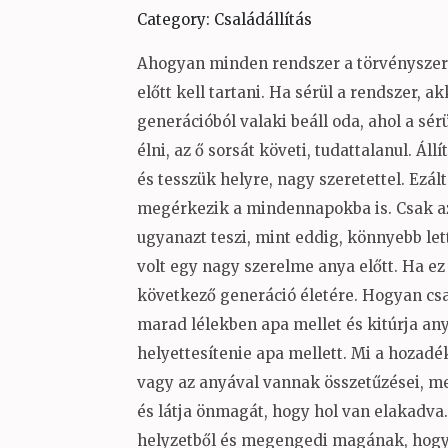
Category: Családállítás
Ahogyan minden rendszer a törvényszerűs
előtt kell tartani. Ha sérül a rendszer, a
generációból valaki beáll oda, ahol a sér
élni, az ő sorsát követi, tudattalanul. Ál
és tesszük helyre, nagy szeretettel. Ezált
megérkezik a mindennapokba is. Csak azt
ugyanazt teszi, mint eddig, könnyebb let
volt egy nagy szerelme anya előtt. Ha ez 
következő generáció életére. Hogyan csap
marad lélekben apa mellet és kitúrja anyá
helyettesítenie apa mellett. Mi a hozad
vagy az anyával vannak összetűzései, mer
és látja önmagát, hogy hol van elakadva.
helyzetből és megengedi magának, hogy m