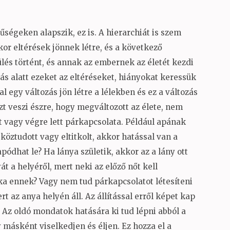
égeken alapszik, ez is. A hierarchiát is szem
kkor eltérések jönnek létre, és a következő
ülés történt, és annak az embernek az életét kezdi
lítás alatt ezeket az eltéréseket, hiányokat keressük
al egy változás jön létre a lélekben és ez a változás
 veszi észre, hogy megváltozott az élete, nem
t vagy végre lett párkapcsolata. Például apának
köztudott vagy eltitkolt, akkor hatással van a
ódhat le? Ha lánya születik, akkor az a lány ott
t a helyéről, mert neki az előző nőt kell
éka ennek? Vagy nem tud párkapcsolatot létesíteni
t az anya helyén áll. Az állítással erről képet kap
 Az oldó mondatok hatására ki tud lépni abból a
ásként viselkedjen és éljen. Ez hozza el a