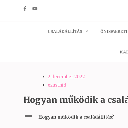
Skip
to
Ezüst-Híd
Családállítás felsőfokon
content
(Press
CSALÁDÁLLÍTÁS
ÖNISMERETI
Enter)
KAP
2 december 2022
ezusthid
Hogyan működik a csalá
A
Hogyan működik a családállítás?