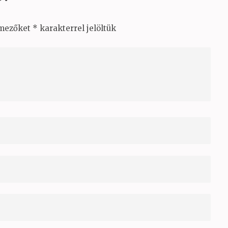
 mezőket
*
karakterrel jelöltük