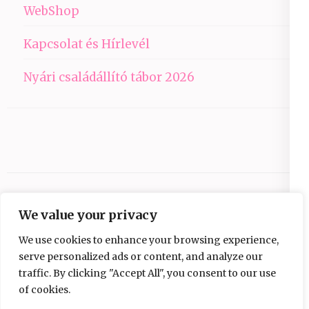
WebShop
Kapcsolat és Hírlevél
Nyári családállító tábor 2026
We value your privacy
We use cookies to enhance your browsing experience,
serve personalized ads or content, and analyze our
traffic. By clicking "Accept All", you consent to our use
Copyright © 2026
Ezüst-Híd
.
Elegant Pink
of cookies.
Developed By
Rara Theme
Powered by: