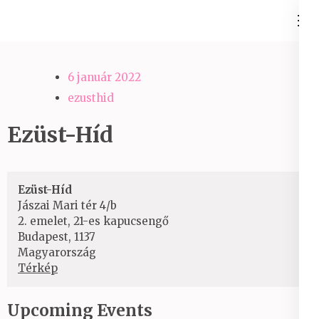
Skip
Ezüst-Híd
to
Családállítás felsőfokon
content
(Press
6 január 2022
Enter)
ezusthid
Ezüst-Híd
Ezüst-Híd
Jászai Mari tér 4/b
2. emelet, 21-es kapucsengő
Budapest
,
1137
Magyarország
Ezüst-
Térkép
Híd
Upcoming Events