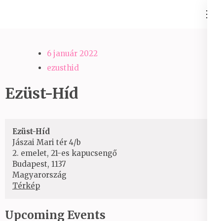
Skip
Ezüst-Híd
to
Családállítás felsőfokon
content
(Press
6 január 2022
Enter)
ezusthid
Ezüst-Híd
Ezüst-Híd
Jászai Mari tér 4/b
2. emelet, 21-es kapucsengő
Budapest
,
1137
Magyarország
Ezüst-
Térkép
Híd
Upcoming Events