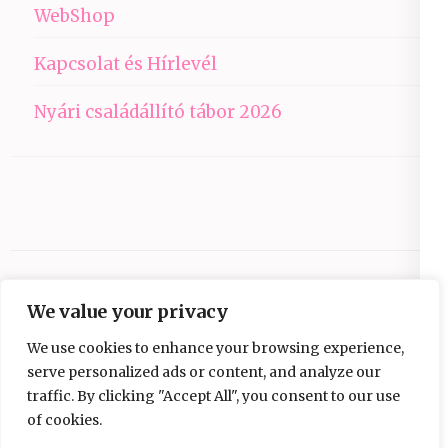
WebShop
Kapcsolat és Hírlevél
Nyári családállító tábor 2026
We value your privacy
We use cookies to enhance your browsing experience,
serve personalized ads or content, and analyze our
traffic. By clicking "Accept All", you consent to our use
Copyright © 2026
Ezüst-Híd
.
Elegant Pink
of cookies.
Developed By
Rara Theme
Powered by: