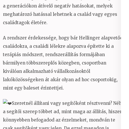
a generációkon átívelő negatív hatásokat, melyek
meghatározó hatással lehetnek a család vagy egyes
családtagok életére.
A rendszer érdekessége, hogy bár Hellinger alapvetően
családokra, a családi lélekre alapozva építette ki a
terápiás módszert, rendszerállítás formájában
bármilyen többszereplős közegben, csoportban
kiválóan alkalmazható vállalkozásoktól
lakóközösségeken át akár olyan ad hoc csoportokig,
mint egy baleset érintettjei.
Szeretnél állítani vagy segítőként résztvenni? Néha
a segítői szerep többet ad, mint maga az állítás, hiszen
könnyebben befogadod az érzelmeket, mondván te
csak segítőként vagy jelen. De ezzel magadon is