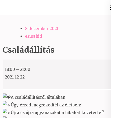
Skip
Ezüst-Híd
to
Családállítás felsőfokon
content
(Press
8 december 2021
Enter)
ezusthid
Családállítás
Családállítás
18:00
–
21:00
2021-12-22
A családállításról általában
Úgy érzed megrekedtél az életben?
Újra és újra ugyanazokat a hibákat követed el?