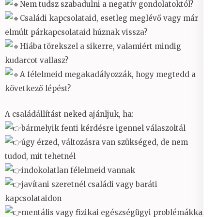
Nem tudsz szabadulni a negatív gondolatoktól?
Családi kapcsolataid, esetleg meglévő vagy már
elmúlt párkapcsolataid húznak vissza?
Hiába törekszel a sikerre, valamiért mindig
kudarcot vallasz?
A félelmeid megakadályozzák, hogy megtedd a
következő lépést?
A családállítást neked ajánljuk, ha:
bármelyik fenti kérdésre igennel válaszoltál
úgy érzed, változásra van szükséged, de nem
tudod, mit tehetnél
indokolatlan félelmeid vannak
javítani szeretnél családi vagy baráti
kapcsolataidon
mentális vagy fizikai egészségügyi problémákkal