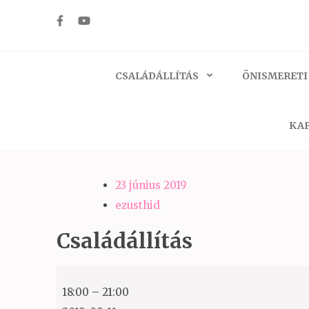
Skip
to
Ezüst-Híd
Családállítás felsőfokon
content
(Press
CSALÁDÁLLÍTÁS
ÖNISMERETI
Enter)
KAP
23 június 2019
ezusthid
Családállítás
Családállítás
18:00
–
21:00