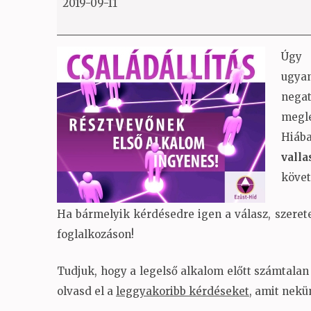
2019-09-11
Úgy
ugyan
nega
megl
Hiáb
valla
követ
Ha bármelyik kérdésedre igen a válasz, szerete
foglalkozáson!
Tudjuk, hogy a legelső alkalom előtt számtalan
olvasd el a
leggyakoribb kérdéseket
, amit nekün