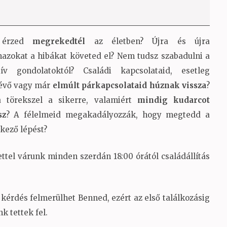
 érzed
megrekedtél
az életben? Újra és újra
azokat a hibákat követed el? Nem tudsz szabadulni a
tív gondolatoktól? Családi kapcsolataid, esetleg
évő vagy már
elmúlt párkapcsolataid húznak vissza
?
a törekszel a sikerre, valamiért
mindig kudarcot
sz
? A félelmeid megakadályozzák, hogy megtedd a
kező lépést?
ttel várunk minden szerdán 18:00 órától családállítás
 kérdés felmerülhet Benned, ezért az első találkozásig
k tettek fel.