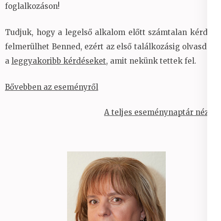
foglalkozáson!
Tudjuk, hogy a legelső alkalom előtt számtalan kérdés
felmerülhet Benned, ezért az első találkozásig olvasd el
a
leggyakoribb kérdéseket
, amit nekünk tettek fel.
Bővebben az eseményről
A teljes eseménynaptár nézet