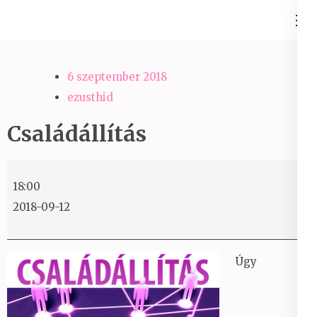
Skip
Ezüst-Híd
to
Családállítás felsőfokon
content
(Press
6 szeptember 2018
Enter)
ezusthid
Családállítás
Családállítás
18:00
2018-09-12
Úgy