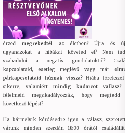
érzed
megrekedtél
az életben? Újra és újra
ugyanazokat a hibákat követed el? Nem tudsz
szabadulni a negatív gondolatoktól? Családi
kapcsolataid, esetleg meglévő vagy már
elmúlt
párkapcsolataid húznak vissza
? Hiába törekszel a
sikerre, valamiért
mindig kudarcot vallasz
? A
félelmeid megakadályozzák, hogy megtedd a
következő lépést?
Ha bármelyik kérdésedre igen a válasz, szeretettel
várunk minden szerdán 18:00 órától családállítás