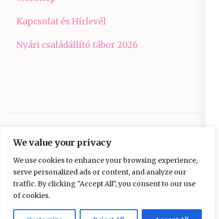
Kapcsolat és Hírlevél
Nyári családállító tábor 2026
We value your privacy
We use cookies to enhance your browsing experience,
serve personalized ads or content, and analyze our
traffic. By clicking "Accept All", you consent to our use
Copyright © 2026
Ezüst-Híd
.
Elegant Pink
of cookies.
Developed By
Rara Theme
Powered by:
WordPress
Adatvédelmi nyilatkozat