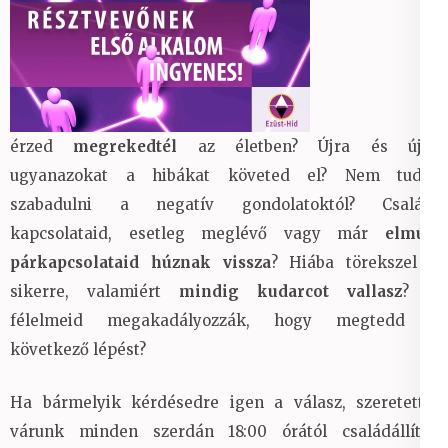
érzed
megrekedtél
az életben? Újra és újra
ugyanazokat a hibákat követed el? Nem tudsz
szabadulni a negatív gondolatoktól? Családi
kapcsolataid, esetleg meglévő vagy már
elmúlt
párkapcsolataid húznak vissza
? Hiába törekszel a
sikerre, valamiért
mindig kudarcot vallasz
? A
félelmeid megakadályozzák, hogy megtedd a
következő lépést?
Ha bármelyik kérdésedre igen a válasz, szeretettel
várunk minden szerdán 18:00 órától családállítás