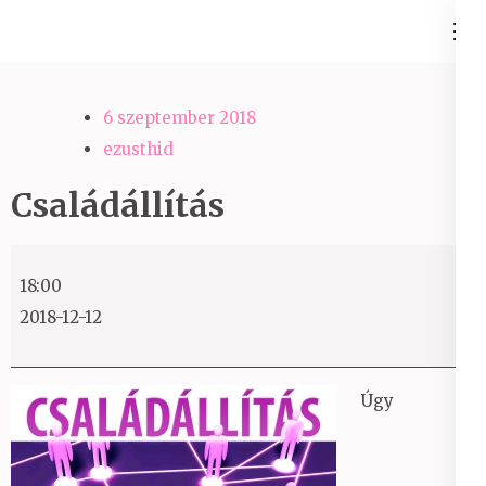
Skip
Ezüst-Híd
to
Családállítás felsőfokon
content
(Press
6 szeptember 2018
Enter)
ezusthid
Családállítás
Családállítás
18:00
2018-12-12
Úgy