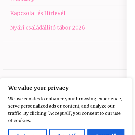
Kapcsolat és Hírlevél
Nyári családállító tábor 2026
We value your privacy
We use cookies to enhance your browsing experience,
serve personalized ads or content, and analyze our
traffic. By clicking "Accept All", you consent to our use
Copyright © 2026
Ezüst-Híd
.
Elegant Pink
of cookies.
Developed By
Rara Theme
Powered by:
WordPress
Adatvédelmi nyilatkozat