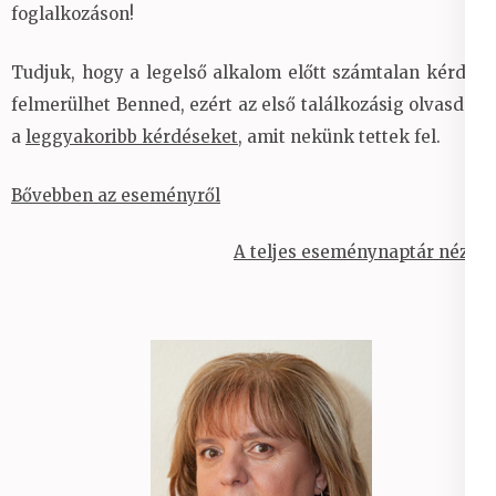
foglalkozáson!
Tudjuk, hogy a legelső alkalom előtt számtalan kérdés
felmerülhet Benned, ezért az első találkozásig olvasd el
a
leggyakoribb kérdéseket
, amit nekünk tettek fel.
Bővebben az eseményről
A teljes eseménynaptár nézet