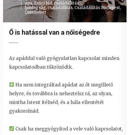
apa
,
Ezüst híd, családállítás
boldogság
,
családállítás
,
Családállítás Budapest
,
Önismeret
Ő is hatással van a nőiségedre
Az apáddal való gyógyulatlan kapcsolat minden
kapcsolatodban tükröződik.
Ha nem integráltad apádat az őt megillető
helyre, és továbbra is neheztelsz rá, az olyan,
mintha Istent ítélnéd, és a hála ellentétét
gyakorolnád.
Csak ha meggyógyítod a vele való kapcsolatot,