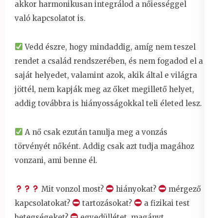
akkor harmonikusan integrálod a nőiességgel
való kapcsolatot is.
Vedd észre, hogy mindaddig, amíg nem teszel
rendet a család rendszerében, és nem fogadod el a
saját helyedet, valamint azok, akik által e világra
jöttél, nem kapják meg az őket megillető helyet,
addig továbbra is hiányosságokkal teli életed lesz.
A nő csak ezután tanulja meg a vonzás
törvényét nőként. Addig csak azt tudja magához
vonzani, ami benne él.
Mit vonzol most?
hiányokat?
mérgező
kapcsolatokat?
tartozásokat?
a fizikai test
betegségeket?
egyedüllétet, magányt,