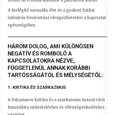
erősíti az érzelmi kötődést a partnerek között.
A kielégítő szexuális élet és a gyakori fizikai
intimitás fenntartása elengedhetetlen a kapcsolat
egészségéhez.
HÁROM DOLOG, AMI KÜLÖNÖSEN
NEGATÍV ÉS ROMBOLÓ A
KAPCSOLATOKRA NÉZVE,
FÜGGETLENÜL ANNAK KORÁBBI
TARTÓSSÁGÁTÓL ÉS MÉLYSÉGÉTŐL:
1. KRITIKA ÉS SZARKAZMUS
A folyamatos kritika és a szarkazmus hosszú távú
használata nehezteléshez és ellenségeskedéshez
vezethet.