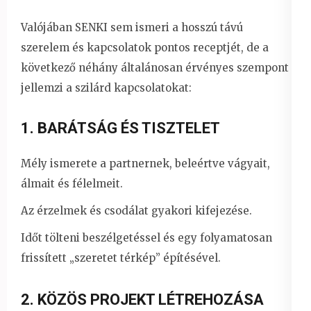
Valójában SENKI sem ismeri a hosszú távú
szerelem és kapcsolatok pontos receptjét, de a
következő néhány általánosan érvényes szempont
jellemzi a szilárd kapcsolatokat:
1. BARÁTSÁG ÉS TISZTELET
Mély ismerete a partnernek, beleértve vágyait,
álmait és félelmeit.
Az érzelmek és csodálat gyakori kifejezése.
Időt tölteni beszélgetéssel és egy folyamatosan
frissített „szeretet térkép” építésével.
2. KÖZÖS PROJEKT LÉTREHOZÁSA