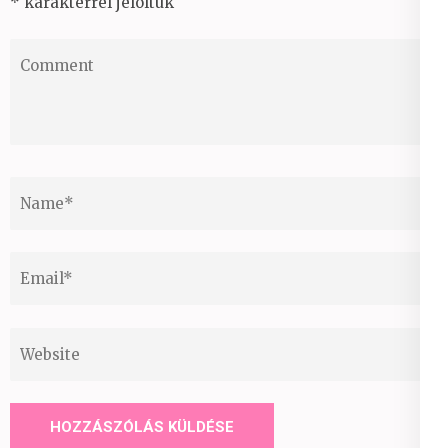
*
karakterrel jelöltük
Comment
Name
*
Email
*
Website