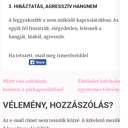
3. HIBÁZTATÁS, AGRESSZÍV HANGNEM
A leggyakoribb a nem működő kapcsolatokban. Az
egyik fél frusztrált, elégedetlen, felemeli a
hangját, kiabál, agresszív.
Ha tetszett, oszd meg ismerőseiddel
Bejegyzés
Miért van széthúzás
Életünket befolyásoló
navigáció
bennem a párkapcsolatban?
egyetemes törvények
VÉLEMÉNY, HOZZÁSZÓLÁS?
Az e-mail címet nem tesszük közzé.
A kötelező mezőket