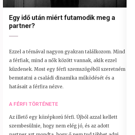
Egy idő után miért futamodik meg a
partner?
Ezzel a témával nagyon gyakran találkozom. Mind
a férfiak, mind a nők között vannak, akik ezzel
küzdenek. Most egy férfi szemszögéből szeretném
bemutatni a családi dinamika működését és a
hatásait a férfira nézve.
A FÉRFI TÖRTÉNETE
Az illető egy középkorú férfi. Újból azzal kellett
szembesülnie, hogy nem elég jó, és az adott
partner azt mondta, hogy ő nem tud többet adni