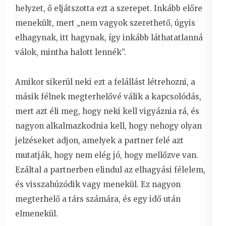
helyzet, ő eljátszotta ezt a szerepet. Inkább előre
menekült, mert „nem vagyok szerethető, úgyis
elhagynak, itt hagynak, így inkább láthatatlanná
válok, mintha halott lennék”.
Amikor sikerül neki ezt a felállást létrehozni, a
másik félnek megterhelővé válik a kapcsolódás,
mert azt éli meg, hogy neki kell vigyáznia rá, és
nagyon alkalmazkodnia kell, hogy nehogy olyan
jelzéseket adjon, amelyek a partner felé azt
mutatják, hogy nem elég jó, hogy mellőzve van.
Ezáltal a partnerben elindul az elhagyási félelem,
és visszahúzódik vagy menekül. Ez nagyon
megterhelő a társ számára, és egy idő után
elmenekül.