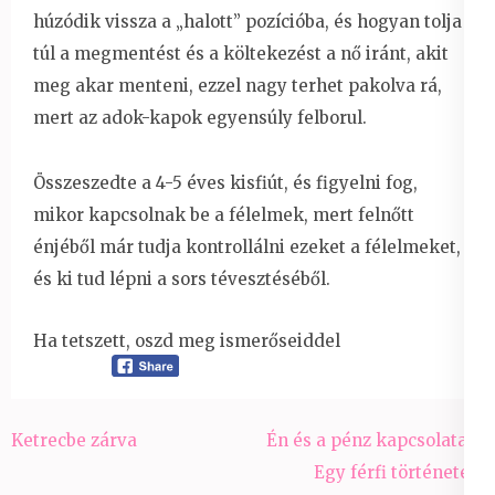
húzódik vissza a „halott” pozícióba, és hogyan tolja
túl a megmentést és a költekezést a nő iránt, akit
meg akar menteni, ezzel nagy terhet pakolva rá,
mert az adok-kapok egyensúly felborul.
Összeszedte a 4-5 éves kisfiút, és figyelni fog,
mikor kapcsolnak be a félelmek, mert felnőtt
énjéből már tudja kontrollálni ezeket a félelmeket,
és ki tud lépni a sors tévesztéséből.
Ha tetszett, oszd meg ismerőseiddel
Bejegyzés
Ketrecbe zárva
Én és a pénz kapcsolata –
navigáció
Egy férfi története a