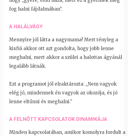
hogy „gyere, vidd haza, mert ez a gyermek meg
fog halni fájdalmában”.
A HALÁLVÁGY
Mennyire jól látta a nagymama! Mert tényleg a
kisfiú akkor ott azt gondolta, hogy jobb lenne
meghalni, mert akkor a szülei a halottas ágyánál
legalább látnák.
Ezt a programot jól elraktározta: „Nem vagyok
elég jó, mindennek én vagyok az okozója, és jó
lenne eltűnni és meghalni.”
A FELNŐTT KAPCSOLATOK DINAMIKÁJA
Minden kapcsolatában, amikor komolyra fordult a