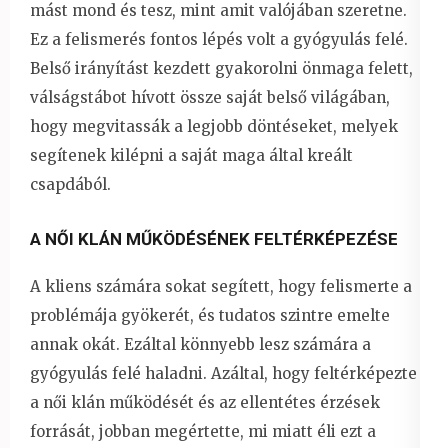
mást mond és tesz, mint amit valójában szeretne.
Ez a felismerés fontos lépés volt a gyógyulás felé.
Belső irányítást kezdett gyakorolni önmaga felett,
válságstábot hívott össze saját belső világában,
hogy megvitassák a legjobb döntéseket, melyek
segítenek kilépni a saját maga által kreált
csapdából.
A NŐI KLÁN MŰKÖDÉSÉNEK FELTÉRKÉPEZÉSE
A kliens számára sokat segített, hogy felismerte a
problémája gyökerét, és tudatos szintre emelte
annak okát. Ezáltal könnyebb lesz számára a
gyógyulás felé haladni. Azáltal, hogy feltérképezte
a női klán működését és az ellentétes érzések
forrását, jobban megértette, mi miatt éli ezt a