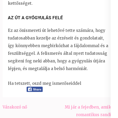
kettősséget.
AZ ÚT A GYÓGYULÁS FELÉ
Ez az önismereti út lehetővé tette számára, hogy
tudatosabban kezelje az érzéseit és gondolatait,
így könnyebben megbirkózhat a fájdalommal és a
feszültséggel. A felismerés által nyert tudatosság
segíteni fog neki abban, hogy a gyógyulás útjára
lépjen, és megtalálja a belső harmóniát.
Ha tetszett, oszd meg ismerőseiddel
Bejegyzés
Várakozó nő
Mi jár a fejedben, amikor
navigáció
romantikus randira