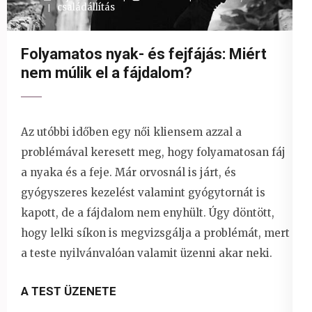
családállítás
Folyamatos nyak- és fejfájás: Miért
nem múlik el a fájdalom?
Az utóbbi időben egy női kliensem azzal a
problémával keresett meg, hogy folyamatosan fáj
a nyaka és a feje. Már orvosnál is járt, és
gyógyszeres kezelést valamint gyógytornát is
kapott, de a fájdalom nem enyhült. Úgy döntött,
hogy lelki síkon is megvizsgálja a problémát, mert
a teste nyilvánvalóan valamit üzenni akar neki.
A TEST ÜZENETE