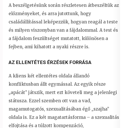
A beszélgetésünk során részletesen átbeszéltük az
előzményeket, és arra jutottunk, hogy
családállítással leképezzük, hogyan reagál a teste
és milyen viszonyban van a fájdalommal. A test és
a fájdalom feszültséget mutatott, különösen a
fejben, ami kihatott a nyaki részre is.
AZ ELLENTÉTES ÉRZÉSEK FORRÁSA
A kliens két ellentétes oldala állandó
konfliktusban állt egymással. Az egyik része
„apácát” játszik, mert ezt követeli meg a jelenlegi
státusza. Ezzel szemben ott van a vad,
magamutogatós, szexualitásában égő „szajha”
oldala is. Ez a két magatartásforma – a szexualitás
elfojtása és a túlzott kompenzáció,