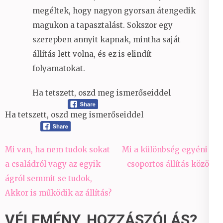
megéltek, hogy nagyon gyorsan átengedik
magukon a tapasztalást. Sokszor egy
szerepben annyit kapnak, mintha saját
állítás lett volna, és ez is elindít
folyamatokat.
Ha tetszett, oszd meg ismerőseiddel
Ha tetszett, oszd meg ismerőseiddel
Bejegyzés
Mi van, ha nem tudok sokat
Mi a különbség egyéni és
navigáció
a családról vagy az egyik
csoportos állítás között?
ágról semmit se tudok,
Akkor is működik az állítás?
VÉLEMÉNY, HOZZÁSZÓLÁS?