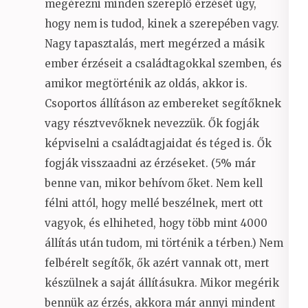
megérezni minden szereplő érzését úgy,
hogy nem is tudod, kinek a szerepében vagy.
Nagy tapasztalás, mert megérzed a másik
ember érzéseit a családtagokkal szemben, és
amikor megtörténik az oldás, akkor is.
Csoportos állításon az embereket segítőknek
vagy résztvevőknek nevezzük. Ők fogják
képviselni a családtagjaidat és téged is. Ők
fogják visszaadni az érzéseket. (5% már
benne van, mikor behívom őket. Nem kell
félni attól, hogy mellé beszélnek, mert ott
vagyok, és elhiheted, hogy több mint 4000
állítás után tudom, mi történik a térben.) Nem
felbérelt segítők, ők azért vannak ott, mert
készülnek a saját állításukra. Mikor megérik
bennük az érzés, akkora már annyi mindent