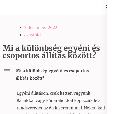
Skip
Ezüst-Híd
to
Családállítás felsőfokon
content
(Press
2 december 2022
Enter)
ezusthid
Mi a különbség egyéni és
csoportos állítás között?
A
Mi a különbség egyéni és csoportos
állítás között?
Egyéni állításon, csak ketten vagyunk.
Bábukkal vagy kődarabokkal képezzük le a
rendszeredet az én kíséretemmel. Neked kell