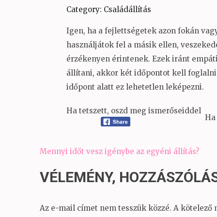
Category: Családállítás
Igen, ha a fejlettségetek azon fokán vagy
használjátok fel a másik ellen, veszeke
érzékenyen érintenek. Ezek iránt empáti
állítani, akkor két időpontot kell foglal
időpont alatt ez lehetetlen leképezni.
Ha tetszett, oszd meg ismerőseiddel
Ha 
Bejegyzés
Mennyi időt vesz igénybe az egyéni állítás?
navigáció
VÉLEMÉNY, HOZZÁSZÓLÁ
Az e-mail címet nem tesszük közzé.
A kötelező