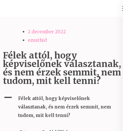
Skip
Ezüst-Híd
to
Családállítás felsőfokon
content
(Press
2 december 2022
Enter)
ezusthid
Félek attól, hogy
képviselőnek választanak,
és nem érzek semmit, nem
tudom, mit kell tenni?
A
Félek attól, hogy képviselőnek
választanak, és nem érzek semmit, nem
tudom, mit kell tenni?