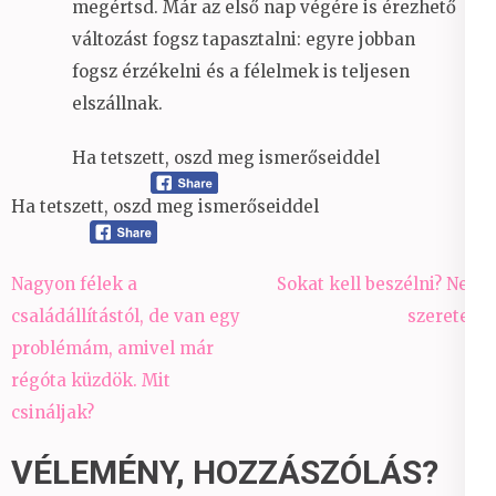
megértsd. Már az első nap végére is érezhető
változást fogsz tapasztalni: egyre jobban
fogsz érzékelni és a félelmek is teljesen
elszállnak.
Ha tetszett, oszd meg ismerőseiddel
Ha tetszett, oszd meg ismerőseiddel
Bejegyzés
Nagyon félek a
Sokat kell beszélni? Nem
navigáció
családállítástól, de van egy
szeretek.
problémám, amivel már
régóta küzdök. Mit
csináljak?
VÉLEMÉNY, HOZZÁSZÓLÁS?