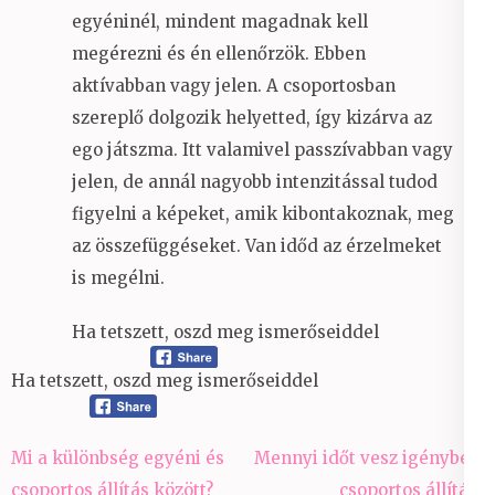
egyéninél, mindent magadnak kell
megérezni és én ellenőrzök. Ebben
aktívabban vagy jelen. A csoportosban
szereplő dolgozik helyetted, így kizárva az
ego játszma. Itt valamivel passzívabban vagy
jelen, de annál nagyobb intenzitással tudod
figyelni a képeket, amik kibontakoznak, meg
az összefüggéseket. Van időd az érzelmeket
is megélni.
Ha tetszett, oszd meg ismerőseiddel
Ha tetszett, oszd meg ismerőseiddel
Bejegyzés
Mi a különbség egyéni és
Mennyi időt vesz igénybe a
navigáció
csoportos állítás között?
csoportos állítás?