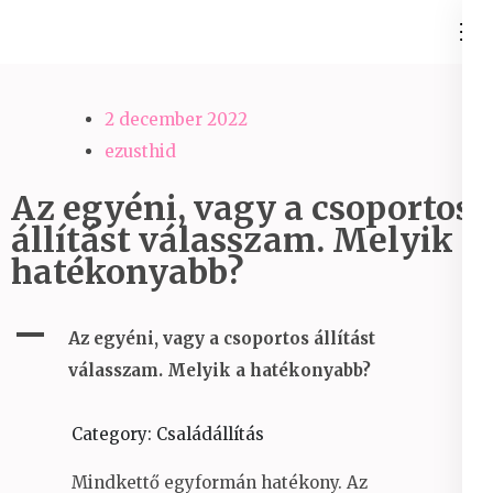
Skip
Ezüst-Híd
to
Családállítás felsőfokon
content
(Press
2 december 2022
Enter)
ezusthid
Az egyéni, vagy a csoportos
állítást válasszam. Melyik a
hatékonyabb?
A
Az egyéni, vagy a csoportos állítást
válasszam. Melyik a hatékonyabb?
Category: Családállítás
Mindkettő egyformán hatékony. Az