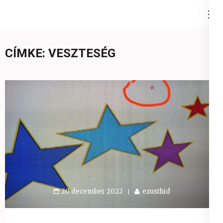
Skip
Ezüst-Híd
to
Családállítás felsőfokon
content
(Press
CÍMKE:
VESZTESÉG
Enter)
20 december 2022
ezusthid