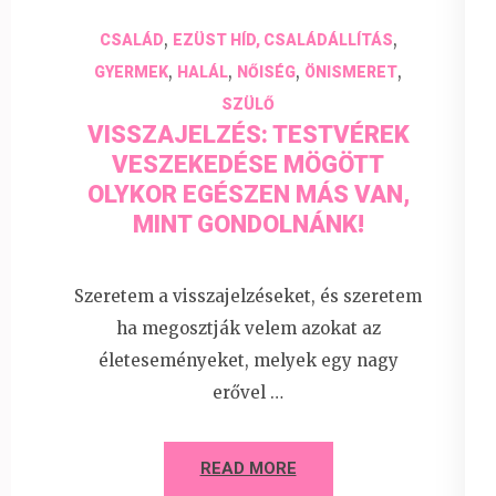
,
,
CSALÁD
EZÜST HÍD, CSALÁDÁLLÍTÁS
,
,
,
,
GYERMEK
HALÁL
NŐISÉG
ÖNISMERET
SZÜLŐ
VISSZAJELZÉS: TESTVÉREK
VESZEKEDÉSE MÖGÖTT
OLYKOR EGÉSZEN MÁS VAN,
MINT GONDOLNÁNK!
Szeretem a visszajelzéseket, és szeretem
ha megosztják velem azokat az
életeseményeket, melyek egy nagy
erővel …
READ MORE