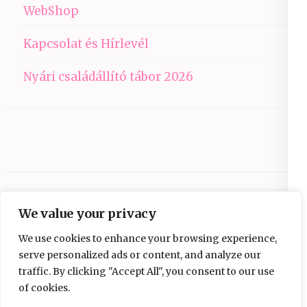
WebShop
Kapcsolat és Hírlevél
Nyári családállító tábor 2026
We value your privacy
We use cookies to enhance your browsing experience,
serve personalized ads or content, and analyze our
traffic. By clicking "Accept All", you consent to our use
Copyright © 2026
Ezüst-Híd
.
Elegant Pink
of cookies.
Developed By
Rara Theme
Powered by: