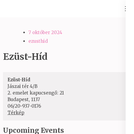
Skip
Ezüst-Híd
to
Családállítás felsőfokon
content
(Press
7 október 2024
Enter)
ezusthid
Ezüst-Híd
Ezüst-Híd
Jászai tér 4/B
2. emelet kapucsengő: 21
Budapest
,
1137
06/20-937-0176
Ezüst-
Térkép
Híd
Upcoming Events