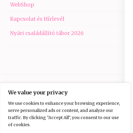
WebShop
Kapcsolat és Hírlevél
Nyári családállító tábor 2026
We value your privacy
We use cookies to enhance your browsing experience,
serve personalized ads or content, and analyze our
traffic. By clicking "Accept All", you consent to our use
Copyright © 2026
Ezüst-Híd
.
Elegant Pink
of cookies.
Developed By
Rara Theme
Powered by: