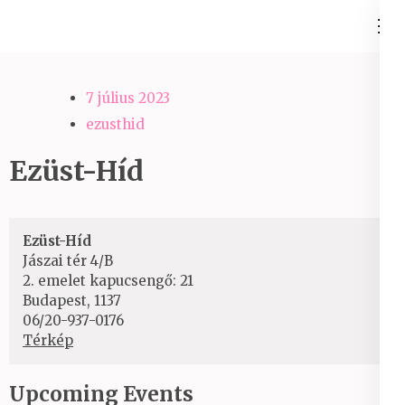
Skip
Ezüst-Híd
to
Családállítás felsőfokon
content
(Press
7 július 2023
Enter)
ezusthid
Ezüst-Híd
Ezüst-Híd
Jászai tér 4/B
2. emelet kapucsengő: 21
Budapest
,
1137
06/20-937-0176
Ezüst-
Térkép
Híd
Upcoming Events