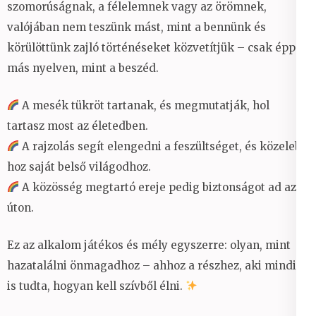
szomorúságnak, a félelemnek vagy az örömnek,
valójában nem teszünk mást, mint a bennünk és
körülöttünk zajló történéseket közvetítjük – csak épp
más nyelven, mint a beszéd.
A mesék tükröt tartanak, és megmutatják, hol
tartasz most az életedben.
A rajzolás segít elengedni a feszültséget, és közelebb
hoz saját belső világodhoz.
A közösség megtartó ereje pedig biztonságot ad az
úton.
Ez az alkalom játékos és mély egyszerre: olyan, mint
hazatalálni önmagadhoz – ahhoz a részhez, aki mindig
is tudta, hogyan kell szívből élni.