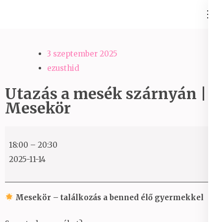
Skip
Ezüst-Híd
to
Családállítás felsőfokon
content
(Press
3 szeptember 2025
Enter)
ezusthid
Utazás a mesék szárnyán |
Mesekör
Utazás
18:00
–
20:30
a
2025-11-14
mesék
szárnyán
|
Mesekör – találkozás a benned élő gyermekkel
Mesekör