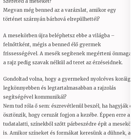
Szereted a meséket?
Megvan még benned az a varázslat, amikor egy
történet szárnyán bárhová elrepülhettél?
A mesekörben újra beléphetsz ebbe a világba –
felnőttként, mégis a benned élő gyermek
frissességével. A mesék segítenek megérteni önmagad,
a rajz pedig szavak nélkül ad teret az érzéseidnek.
Gondoltad volna, hogy a gyermeked nyolcéves koráig a
legkönnyebben és legtartalmasabban a rajzolás
segítségével kommunikál?
Nem tud róla ő sem: észrevétlenül beszél, ha hagyják és
ösztönzik, hogy ceruzát fogjon a kezébe. Éppen erre a
tudatalatti, színekből szőtt párbeszédre épít a mesekör
is. Amikor színeket és formákat keresünk a dühnek, a