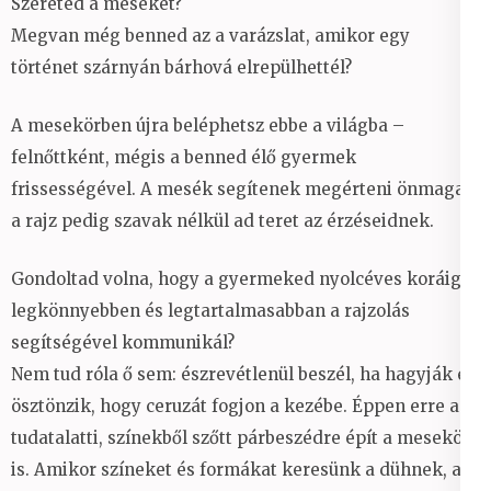
Szereted a meséket?
Megvan még benned az a varázslat, amikor egy
történet szárnyán bárhová elrepülhettél?
A mesekörben újra beléphetsz ebbe a világba –
felnőttként, mégis a benned élő gyermek
frissességével. A mesék segítenek megérteni önmagad,
a rajz pedig szavak nélkül ad teret az érzéseidnek.
Gondoltad volna, hogy a gyermeked nyolcéves koráig a
legkönnyebben és legtartalmasabban a rajzolás
segítségével kommunikál?
Nem tud róla ő sem: észrevétlenül beszél, ha hagyják és
ösztönzik, hogy ceruzát fogjon a kezébe. Éppen erre a
tudatalatti, színekből szőtt párbeszédre épít a mesekör
is. Amikor színeket és formákat keresünk a dühnek, a