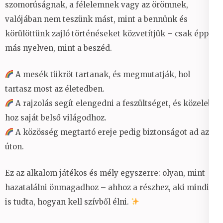
szomorúságnak, a félelemnek vagy az örömnek,
valójában nem teszünk mást, mint a bennünk és
körülöttünk zajló történéseket közvetítjük – csak épp
más nyelven, mint a beszéd.
A mesék tükröt tartanak, és megmutatják, hol
tartasz most az életedben.
A rajzolás segít elengedni a feszültséget, és közelebb
hoz saját belső világodhoz.
A közösség megtartó ereje pedig biztonságot ad az
úton.
Ez az alkalom játékos és mély egyszerre: olyan, mint
hazatalálni önmagadhoz – ahhoz a részhez, aki mindig
is tudta, hogyan kell szívből élni.