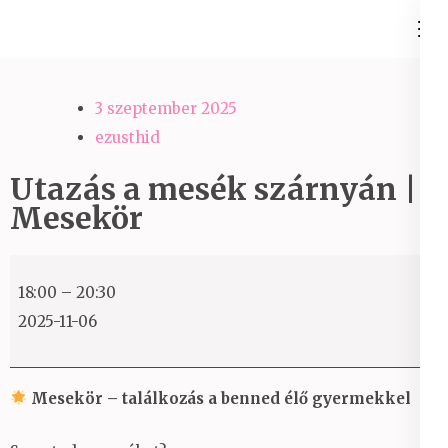
Skip
Ezüst-Híd
to
Családállítás felsőfokon
content
(Press
3 szeptember 2025
Enter)
ezusthid
Utazás a mesék szárnyán |
Mesekör
Utazás
18:00
–
20:30
a
2025-11-06
mesék
szárnyán
|
Mesekör – találkozás a benned élő gyermekkel
Mesekör