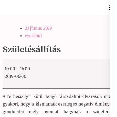
Skip
Ezüst-Híd
to
Családállítás felsőfokon
content
(Press
23 június 2019
Enter)
ezusthid
Születésállítás
Születésállítás
10:00
–
16:00
2019-06-30
A terhességet körül lengő társadalmi elvárások miatt
gyakori, hogy a kismamák esetleges negatív élményei,
gondolatai mély nyomot hagynak a születendő