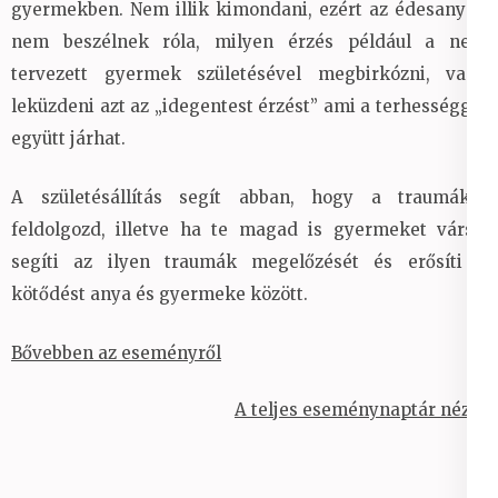
gyermekben. Nem illik kimondani, ezért az édesanyák
nem beszélnek róla, milyen érzés például a nem
tervezett gyermek születésével megbirkózni, vagy
leküzdeni azt az „idegentest érzést” ami a terhességgel
együtt járhat.
A születésállítás segít abban, hogy a traumákat
feldolgozd, illetve ha te magad is gyermeket vársz,
segíti az ilyen traumák megelőzését és erősíti a
kötődést anya és gyermeke között.
Bővebben az eseményről
A teljes eseménynaptár nézet