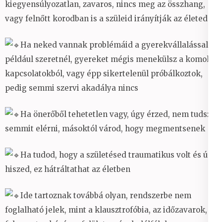
kiegyensúlyozatlan, zavaros, nincs meg az összhang,
vagy felnőtt korodban is a szüleid irányítják az életedet
Ha neked vannak problémáid a gyerekvállalással,
például szeretnél, gyereket mégis menekülsz a komoly
kapcsolatokból, vagy épp sikertelenül próbálkoztok,
pedig semmi szervi akadálya nincs
Ha önerőből tehetetlen vagy, úgy érzed, nem tudsz
semmit elérni, másoktól várod, hogy megmentsenek
Ha tudod, hogy a születésed traumatikus volt és úgy
hiszed, ez hátráltathat az életben
Ide tartoznak továbbá olyan, rendszerbe nem
foglalható jelek, mint a klausztrofóbia, az időzavarok, a