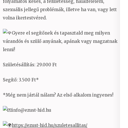
folyamatos késés, a felületesség, halálfélelem,
szexuális jellegű problémák, illetve ha van, vagy lett
volna ikertestvéred.
Gyere el segítőnek és tapasztald meg milyen
várandós és szülő anyának, apának vagy magzatnak
lenni!
Születésállítás: 29.000 Ft
Segítő: 3.500 Ft*
*Még nem jártál nálam? Az első alkalom ingyenes!
info@ezust-hid.hu
https://ezust-hid.hu/szuletesallitas/