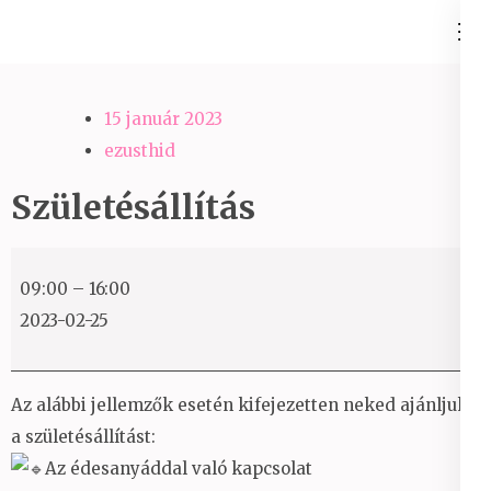
Skip
Ezüst-Híd
to
Családállítás felsőfokon
content
(Press
15 január 2023
Enter)
ezusthid
Születésállítás
Születésállítás
09:00
–
16:00
2023-02-25
Az alábbi jellemzők esetén kifejezetten neked ajánljuk
a születésállítást:
Az édesanyáddal való kapcsolat