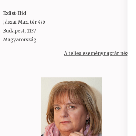
Ezüst-Híd
Jászai Mari tér 4/b
Budapest
,
1137
Magyarország
A teljes eseménynaptár nézet