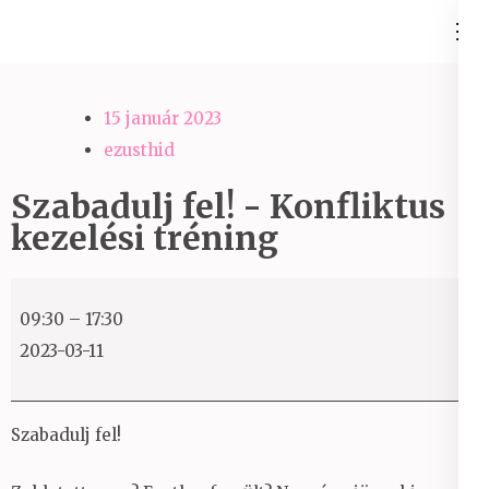
Skip
Ezüst-Híd
to
Családállítás felsőfokon
content
(Press
15 január 2023
Enter)
ezusthid
Szabadulj fel! - Konfliktus
kezelési tréning
Szabadulj
09:30
–
17:30
fel!
2023-03-11
-
Konfliktus
kezelési
Szabadulj fel!
tréning