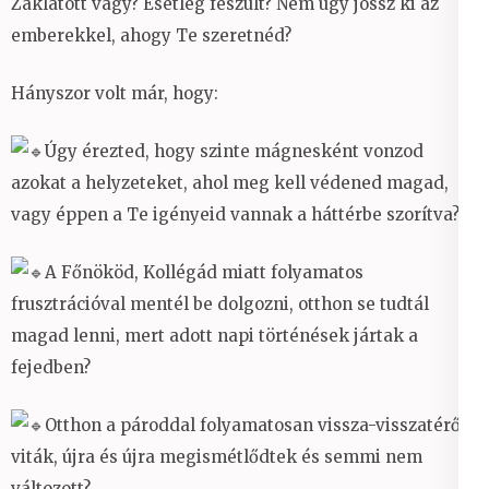
Zaklatott vagy? Esetleg feszült? Nem úgy jössz ki az
emberekkel, ahogy Te szeretnéd?
Hányszor volt már, hogy:
Úgy érezted, hogy szinte mágnesként vonzod
azokat a helyzeteket, ahol meg kell védened magad,
vagy éppen a Te igényeid vannak a háttérbe szorítva?
A Főnököd, Kollégád miatt folyamatos
frusztrációval mentél be dolgozni, otthon se tudtál
magad lenni, mert adott napi történések jártak a
fejedben?
Otthon a pároddal folyamatosan vissza-visszatérő
viták, újra és újra megismétlődtek és semmi nem
változott?