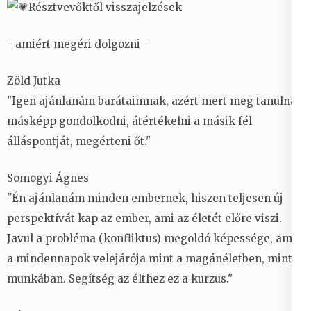
Résztvevőktől visszajelzések
- amiért megéri dolgozni -
Zöld Jutka
"Igen ajánlanám barátaimnak, azért mert meg tanulnak
másképp gondolkodni, átértékelni a másik fél
álláspontját, megérteni őt."
Somogyi Ágnes
"Én ajánlanám minden embernek, hiszen teljesen új
perspektívát kap az ember, ami az életét előre viszi.
Javul a probléma (konfliktus) megoldó képessége, ami
a mindennapok velejárója mint a magánéletben, mint a
munkában. Segítség az élthez ez a kurzus."