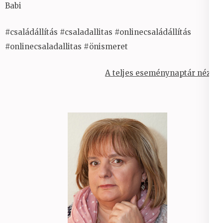
Babi
#családállítás #csaladallitas #onlinecsaládállítás
#onlinecsaladallitas #önismeret
A teljes eseménynaptár nézet