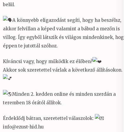
belül.
A könnyebb eligazodást segíti, hogy ha beszélsz,
akkor felvillan a képed valamint a bábud a mezőn is
villog. Így egyből látszik és világos mindenkinek, hogy
éppen te jutottál szóhoz.
Kíváncsi vagy, hogy működik ez élőben?
Akkor sok szeretettel várlak a következő állításokon.
Minden 2. kedden online és minden szerdán a
teremben 18 órától állítok.
Érdeklődj bátran, szeretettel válaszolok:
info@ezust-hid.hu