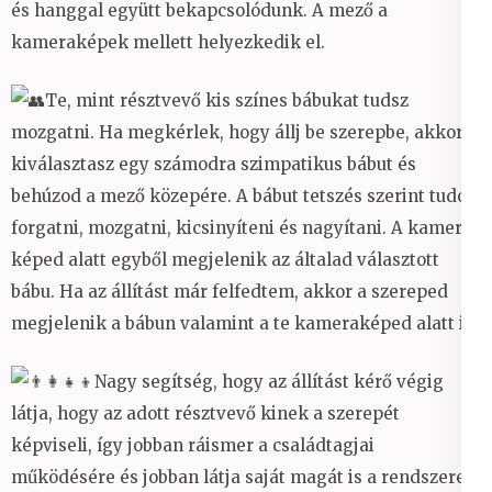
és hanggal együtt bekapcsolódunk. A mező a
kameraképek mellett helyezkedik el.
Te, mint résztvevő kis színes bábukat tudsz
mozgatni. Ha megkérlek, hogy állj be szerepbe, akkor
kiválasztasz egy számodra szimpatikus bábut és
behúzod a mező közepére. A bábut tetszés szerint tudod
forgatni, mozgatni, kicsinyíteni és nagyítani. A kamera
képed alatt egyből megjelenik az általad választott
bábu. Ha az állítást már felfedtem, akkor a szereped
megjelenik a bábun valamint a te kameraképed alatt is.
Nagy segítség, hogy az állítást kérő végig
látja, hogy az adott résztvevő kinek a szerepét
képviseli, így jobban ráismer a családtagjai
működésére és jobban látja saját magát is a rendszeren