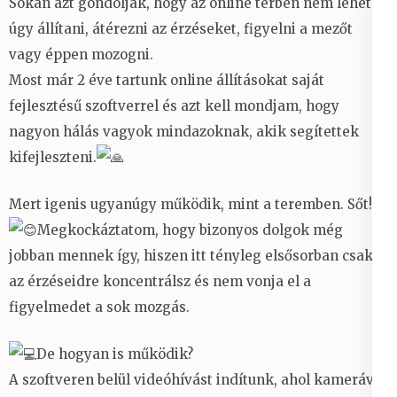
Sokan azt gondolják, hogy az online térben nem lehet
úgy állítani, átérezni az érzéseket, figyelni a mezőt
vagy éppen mozogni.
Most már 2 éve tartunk online állításokat saját
fejlesztésű szoftverrel és azt kell mondjam, hogy
nagyon hálás vagyok mindazoknak, akik segítettek
kifejleszteni.
Mert igenis ugyanúgy működik, mint a teremben. Sőt!
Megkockáztatom, hogy bizonyos dolgok még
jobban mennek így, hiszen itt tényleg elsősorban csak
az érzéseidre koncentrálsz és nem vonja el a
figyelmedet a sok mozgás.
De hogyan is működik?
A szoftveren belül videóhívást indítunk, ahol kamerával