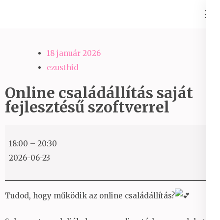
Skip
Ezüst-Híd
to
Családállítás felsőfokon
content
(Press
18 január 2026
Enter)
ezusthid
Online családállítás saját
fejlesztésű szoftverrel
Online
18:00
–
20:30
családállítás
2026-06-23
saját
fejlesztésű
szoftverrel
Tudod, hogy működik az online családállítás?