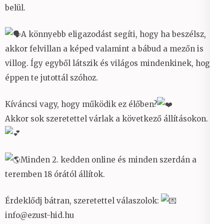
belül.
A könnyebb eligazodást segíti, hogy ha beszélsz,
akkor felvillan a képed valamint a bábud a mezőn is
villog. Így egyből látszik és világos mindenkinek, hogy
éppen te jutottál szóhoz.
Kíváncsi vagy, hogy működik ez élőben?
Akkor sok szeretettel várlak a következő állításokon.
Minden 2. kedden online és minden szerdán a
teremben 18 órától állítok.
Érdeklődj bátran, szeretettel válaszolok:
info@ezust-hid.hu