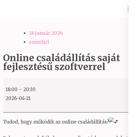
Skip
Ezüst-Híd
to
Családállítás felsőfokon
content
(Press
18 január 2026
Enter)
ezusthid
Online családállítás saját
fejlesztésű szoftverrel
Online
18:00
–
20:30
családállítás
2026-04-21
saját
fejlesztésű
szoftverrel
Tudod, hogy működik az online családállítás?