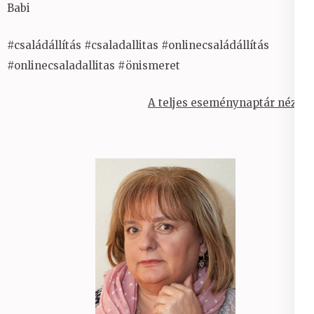
Babi
#családállítás #csaladallitas #onlinecsaládállítás
#onlinecsaladallitas #önismeret
A teljes eseménynaptár nézet