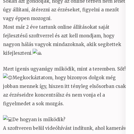
Sokan azt gondolják, hogy az online térben nem lehet
úgy állítani, átérezni az érzéseket, figyelni a mezőt
vagy éppen mozogni.
Most már 2 éve tartunk online állításokat saját
fejlesztésű szoftverrel és azt kell mondjam, hogy
nagyon hálás vagyok mindazoknak, akik segítettek
kifejleszteni.
Mert igenis ugyanúgy működik, mint a teremben. Sőt!
Megkockáztatom, hogy bizonyos dolgok még
jobban mennek így, hiszen itt tényleg elsősorban csak
az érzéseidre koncentrálsz és nem vonja el a
figyelmedet a sok mozgás.
De hogyan is működik?
A szoftveren belül videóhívást indítunk, ahol kamerával