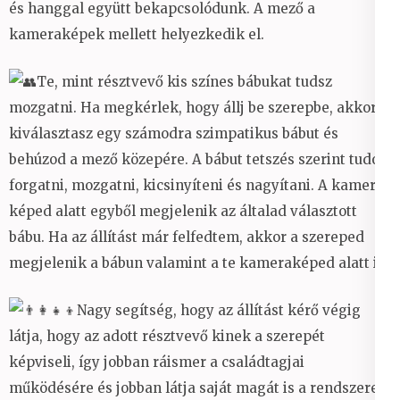
és hanggal együtt bekapcsolódunk. A mező a
kameraképek mellett helyezkedik el.
Te, mint résztvevő kis színes bábukat tudsz
mozgatni. Ha megkérlek, hogy állj be szerepbe, akkor
kiválasztasz egy számodra szimpatikus bábut és
behúzod a mező közepére. A bábut tetszés szerint tudod
forgatni, mozgatni, kicsinyíteni és nagyítani. A kamera
képed alatt egyből megjelenik az általad választott
bábu. Ha az állítást már felfedtem, akkor a szereped
megjelenik a bábun valamint a te kameraképed alatt is.
Nagy segítség, hogy az állítást kérő végig
látja, hogy az adott résztvevő kinek a szerepét
képviseli, így jobban ráismer a családtagjai
működésére és jobban látja saját magát is a rendszeren