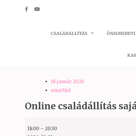
Skip
to
Ezüst-Híd
Családállítás felsőfokon
content
(Press
CSALÁDÁLLÍTÁS
ÖNISMERETI
Enter)
KAP
18 január 2026
ezusthid
Online családállítás sajá
Online
18:00
–
20:30
családállítás