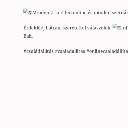
Minden 2. kedden online és minden szerdán 
Érdeklődj bátran, szeretettel válaszolok:
in
Babi
#családállítás #csaladallitas #onlinecsaládállít