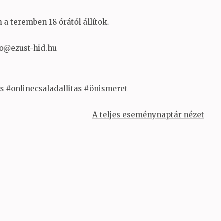
a teremben 18 órától állítok.
fo@ezust-hid.hu
ás #onlinecsaladallitas #önismeret
A teljes eseménynaptár nézet