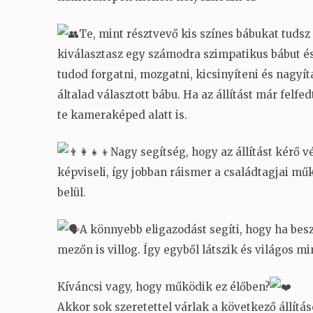
Te, mint résztvevő kis színes bábukat tudsz
kiválasztasz egy számodra szimpatikus bábut és
tudod forgatni, mozgatni, kicsinyíteni és nagyí
általad választott bábu. Ha az állítást már fel
te kameraképed alatt is.
Nagy segítség, hogy az állítást kérő v
képviseli, így jobban ráismer a családtagjai mű
belül.
A könnyebb eligazodást segíti, hogy ha besz
mezőn is villog. Így egyből látszik és világos m
Kíváncsi vagy, hogy működik ez élőben?
Akkor sok szeretettel várlak a következő állítá