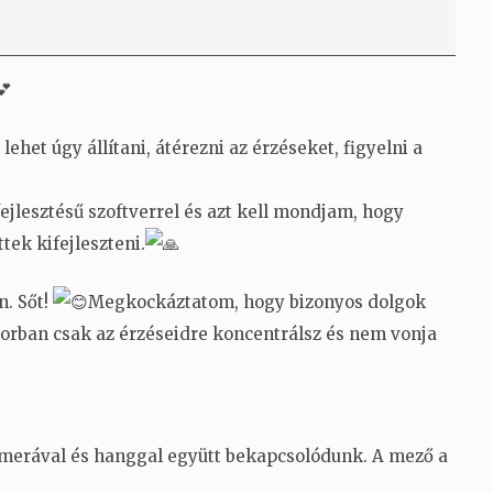
ehet úgy állítani, átérezni az érzéseket, figyelni a
fejlesztésű szoftverrel és azt kell mondjam, hogy
ek kifejleszteni.
. Sőt!
Megkockáztatom, hogy bizonyos dolgok
sorban csak az érzéseidre koncentrálsz és nem vonja
kamerával és hanggal együtt bekapcsolódunk. A mező a