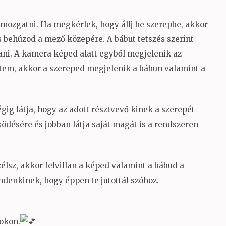
 mozgatni. Ha megkérlek, hogy állj be szerepbe, akkor
 behúzod a mező közepére. A bábut tetszés szerint
tani. A kamera képed alatt egyből megjelenik az
fedtem, akkor a szereped megjelenik a bábun valamint a
égig látja, hogy az adott résztvevő kinek a szerepét
ködésére és jobban látja saját magát is a rendszeren
élsz, akkor felvillan a képed valamint a bábud a
indenkinek, hogy éppen te jutottál szóhoz.
sokon.