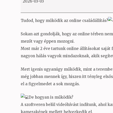
2026-03-03
saját
fejlesztésű
szoftverrel
Tudod, hogy működik az online családállítás?
Sokan azt gondolják, hogy az online térben nem l
mezőt vagy éppen mozogni.
Most már 2 éve tartunk online állításokat saját 
nagyon hálás vagyok mindazoknak, akik segített
Mert igenis ugyanúgy működik, mint a teremben
még jobban mennek így, hiszen itt tényleg első
el a figyelmedet a sok mozgás.
De hogyan is működik?
A szoftveren belül videóhívást indítunk, ahol 
kameraképek mellett helyezkedik el.