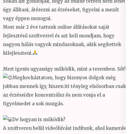
Sokan azt gondolják, hogy az online térben nem lehet
úgy állítani, átérezni az érzéseket, figyelni a mezőt
vagy éppen mozogni.
Most már 2 éve tartunk online állításokat saját
fejlesztésű szoftverrel és azt kell mondjam, hogy
nagyon hálás vagyok mindazoknak, akik segítettek
kifejleszteni.
Mert igenis ugyanúgy működik, mint a teremben. Sőt!
Megkockáztatom, hogy bizonyos dolgok még
jobban mennek így, hiszen itt tényleg elsősorban csak
az érzéseidre koncentrálsz és nem vonja el a
figyelmedet a sok mozgás.
De hogyan is működik?
A szoftveren belül videóhívást indítunk, ahol kamerával