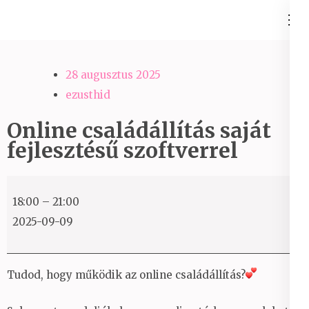
Skip
Ezüst-Híd
to
Családállítás felsőfokon
content
(Press
28 augusztus 2025
Enter)
ezusthid
Online családállítás saját
fejlesztésű szoftverrel
Online
18:00
–
21:00
családállítás
2025-09-09
saját
fejlesztésű
szoftverrel
Tudod, hogy működik az online családállítás?