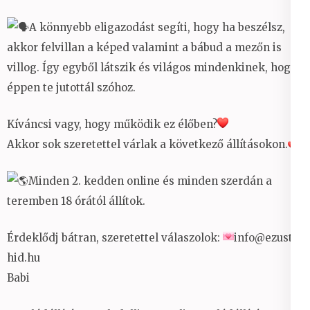
A könnyebb eligazodást segíti, hogy ha beszélsz,
akkor felvillan a képed valamint a bábud a mezőn is
villog. Így egyből látszik és világos mindenkinek, hogy
éppen te jutottál szóhoz.
Kíváncsi vagy, hogy működik ez élőben?
Akkor sok szeretettel várlak a következő állításokon.
Minden 2. kedden online és minden szerdán a
teremben 18 órától állítok.
Érdeklődj bátran, szeretettel válaszolok:
info@ezust-
hid.hu
Babi