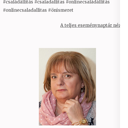
#családállítás #csaladallitas #onlinecsaládállítás
#onlinecsaladallitas #önismeret
A teljes eseménynaptár nézet