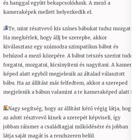
és hanggal együtt bekapcsolódunk. A mező a
kameraképek mellett helyezkedik el.
Te, mint résztvevő kis színes bábukat tudsz mozgatni.
Ha megkérlek, hogy állj be szerepbe, akkor
kiválasztasz egy számodra szimpatikus bábut és
behúzod a mező közepére. A bábut tetszés szerint tudod
forgatni, mozgatni, kicsinyíteni és nagyítani. A kamera
képed alatt egyből megjelenik az általad választott
bábu. Ha az állítást már felfedtem, akkor a szereped
megjelenik a bábun valamint a te kameraképed alatt is.
Nagy segítség, hogy az állítást kérő végig látja, hogy
az adott résztvevő kinek a szerepét képviseli, így
jobban ráismer a családtagjai működésére és jobban
látja saját magát is a rendszeren belül.