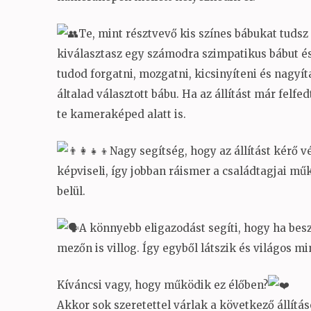
Te, mint résztvevő kis színes bábukat tudsz
kiválasztasz egy számodra szimpatikus bábut és
tudod forgatni, mozgatni, kicsinyíteni és nagyí
általad választott bábu. Ha az állítást már fel
te kameraképed alatt is.
Nagy segítség, hogy az állítást kérő v
képviseli, így jobban ráismer a családtagjai mű
belül.
A könnyebb eligazodást segíti, hogy ha besz
mezőn is villog. Így egyből látszik és világos m
Kíváncsi vagy, hogy működik ez élőben?
Akkor sok szeretettel várlak a következő állítá