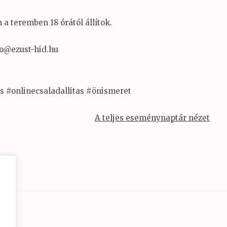
a teremben 18 órától állítok.
fo@ezust-hid.hu
ás #onlinecsaladallitas #önismeret
A teljes eseménynaptár nézet