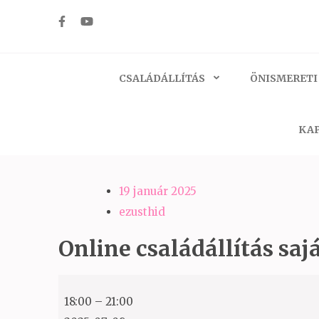
Skip
to
Ezüst-Híd
Családállítás felsőfokon
content
(Press
CSALÁDÁLLÍTÁS
ÖNISMERETI
Enter)
KAP
19 január 2025
ezusthid
Online családállítás sajá
Online
18:00
–
21:00
családállítás