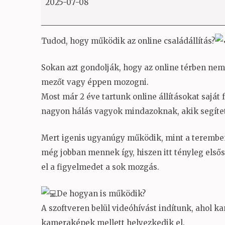
2025-07-08
saját
fejlesztésű
szoftverrel
Tudod, hogy működik az online családállítás?
Sokan azt gondolják, hogy az online térben nem l
mezőt vagy éppen mozogni.
Most már 2 éve tartunk online állításokat saját 
nagyon hálás vagyok mindazoknak, akik segített
Mert igenis ugyanúgy működik, mint a teremben
még jobban mennek így, hiszen itt tényleg első
el a figyelmedet a sok mozgás.
De hogyan is működik?
A szoftveren belül videóhívást indítunk, ahol 
kameraképek mellett helyezkedik el.