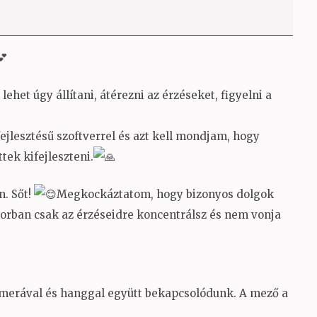
ehet úgy állítani, átérezni az érzéseket, figyelni a
fejlesztésű szoftverrel és azt kell mondjam, hogy
ek kifejleszteni.
. Sőt!
Megkockáztatom, hogy bizonyos dolgok
sorban csak az érzéseidre koncentrálsz és nem vonja
kamerával és hanggal együtt bekapcsolódunk. A mező a