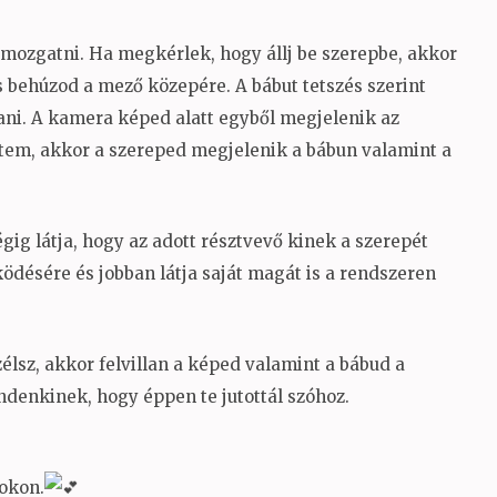
 mozgatni. Ha megkérlek, hogy állj be szerepbe, akkor
 behúzod a mező közepére. A bábut tetszés szerint
tani. A kamera képed alatt egyből megjelenik az
fedtem, akkor a szereped megjelenik a bábun valamint a
égig látja, hogy az adott résztvevő kinek a szerepét
ködésére és jobban látja saját magát is a rendszeren
élsz, akkor felvillan a képed valamint a bábud a
indenkinek, hogy éppen te jutottál szóhoz.
sokon.