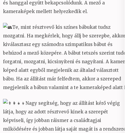
és hanggal együtt bekapcsolódunk. A mező a
kameraképek mellett helyezkedik el.
Te, mint résztvevő kis színes bábukat tudsz
mozgatni. Ha megkérlek, hogy állj be szerepbe, akkor
kiválasztasz egy számodra szimpatikus bábut és
behúzod a mező közepére. A bábut tetszés szerint tudod
forgatni, mozgatni, kicsinyíteni és nagyítani. A kamera
képed alatt egyből megjelenik az általad választott
bábu. Ha az állítást már felfedtem, akkor a szereped
megjelenik a bábun valamint a te kameraképed alatt is.
Nagy segítség, hogy az állítást kérő végig
látja, hogy az adott résztvevő kinek a szerepét
képviseli, így jobban ráismer a családtagjai
működésére és jobban látja saját magát is a rendszeren