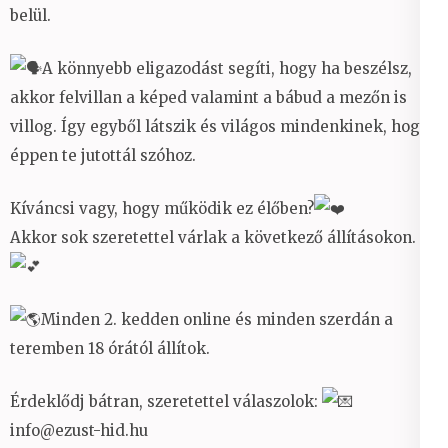
belül.
A könnyebb eligazodást segíti, hogy ha beszélsz,
akkor felvillan a képed valamint a bábud a mezőn is
villog. Így egyből látszik és világos mindenkinek, hogy
éppen te jutottál szóhoz.
Kíváncsi vagy, hogy működik ez élőben?
Akkor sok szeretettel várlak a következő állításokon.
Minden 2. kedden online és minden szerdán a
teremben 18 órától állítok.
Érdeklődj bátran, szeretettel válaszolok:
info@ezust-hid.hu