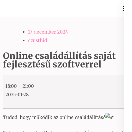
Skip
Ezüst-Híd
to
Családállítás felsőfokon
content
(Press
17 december 2024
Enter)
ezusthid
Online családállítás saját
fejlesztésű szoftverrel
Online
18:00
–
21:00
családállítás
2025-01-28
saját
fejlesztésű
szoftverrel
Tudod, hogy működik az online családállítás?