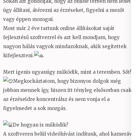
Sokan azt gondolják, hogy az online térben nem lehet
úgy állítani, átérezni az érzéseket, figyelni a mezőt
vagy éppen mozogni.
Most már 2 éve tartunk online állításokat saját
fejlesztésű szoftverrel és azt kell mondjam, hogy
nagyon hálás vagyok mindazoknak, akik segítettek
kifejleszteni.
Mert igenis ugyanúgy működik, mint a teremben. Sőt!
Megkockáztatom, hogy bizonyos dolgok még
jobban mennek így, hiszen itt tényleg elsősorban csak
az érzéseidre koncentrálsz és nem vonja el a
figyelmedet a sok mozgás.
De hogyan is működik?
A szoftveren belül videóhívást indítunk, ahol kamerával