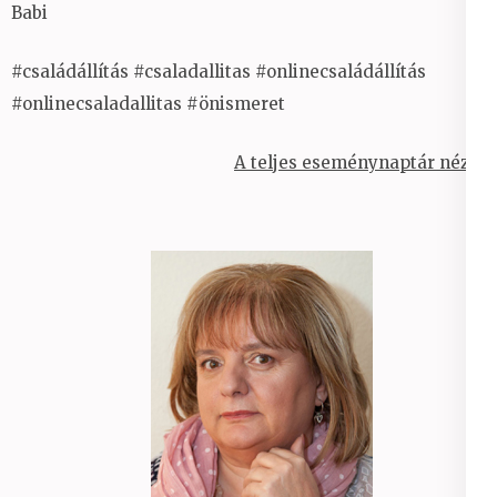
Babi
#családállítás #csaladallitas #onlinecsaládállítás
#onlinecsaladallitas #önismeret
A teljes eseménynaptár nézet