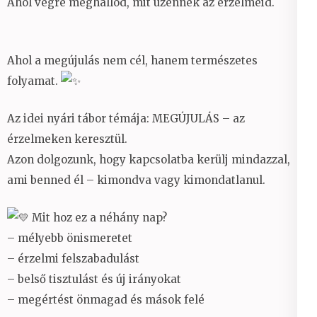
Ahol végre meghallod, mit üzennek az érzelmeid.
Ahol a megújulás nem cél, hanem természetes
folyamat.
Az idei nyári tábor témája: MEGÚJULÁS – az
érzelmeken keresztül.
Azon dolgozunk, hogy kapcsolatba kerülj mindazzal,
ami benned él – kimondva vagy kimondatlanul.
Mit hoz ez a néhány nap?
– mélyebb önismeretet
– érzelmi felszabadulást
– belső tisztulást és új irányokat
– megértést önmagad és mások felé