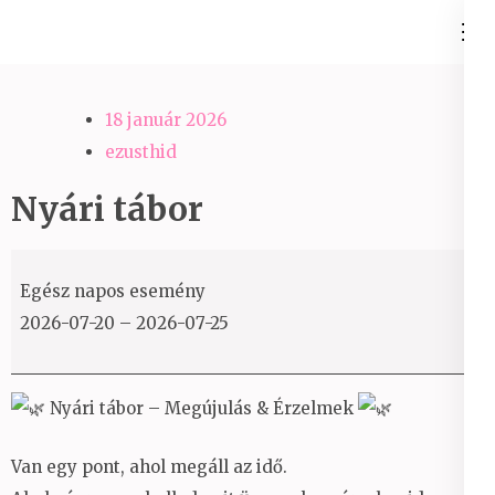
Skip
Ezüst-Híd
to
Családállítás felsőfokon
content
(Press
18 január 2026
Enter)
ezusthid
Nyári tábor
Nyári
Egész napos esemény
tábor
2026-07-20
–
2026-07-25
Nyári tábor – Megújulás & Érzelmek
Van egy pont, ahol megáll az idő.