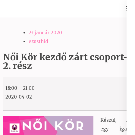
Skip
Ezüst-Híd
to
Családállítás felsőfokon
content
(Press
23 január 2020
Enter)
ezusthid
Női Kör kezdő zárt csoport-
2. rész
Női
18:00
–
21:00
Kör
2020-04-02
kezdő
zárt
csoport-
Készülj fel
2.
egy igazi,
rész