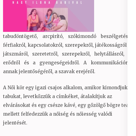
tabudöntögető, arcpirító, szókimondó beszélgetésre
férfiakról, kapcsolatokról, szerepekről, játékosságról és
játszmáról, szeretetről, szerepekről, helytállásról, az
erődről és a gyengeségeidről. A kommunikációról,
annak jelentőségéről, a szavak erejéről.
A Női kör egy igazi csajos alkalom, amikor kimondjuk a
tabukat, levetkőzzük a címkéket, átalakítjuk az
elvárásokat és egy csésze kávé, egy gőzölgő bögre tea
mellett felfedezzük a nőiség és nőiesség valódi
jelentését.