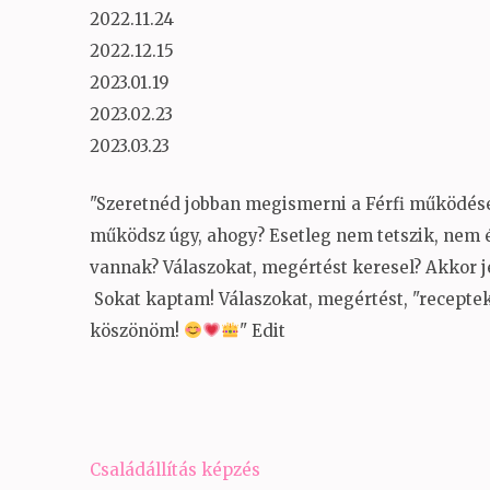
2022.11.24
2022.12.15
2023.01.19
2023.02.23
2023.03.23
"Szeretnéd jobban megismerni a Férfi működését
működsz úgy, ahogy? Esetleg nem tetszik, nem é
vannak? Válaszokat, megértést keresel? Akkor j
Sokat kaptam! Válaszokat, megértést, "recepteket"
köszönöm!
" Edit
Bejegyzés
Családállítás képzés