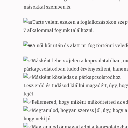
másokkal szemben is.
Tarts velem ezeken a foglalkozásokon szep
7 alkalommal fogunk találkozni.
A női kör után és alatt mi fog történni veled
Másként lehetsz jelen a kapcsolataidban, me
párkapcsolatodban tudod érvényesíteni, hanem a
Másként közeledsz a párkapcsolatodhoz.
Lesz erőd és tudásod kiállni magadért, úgy, h
fejét.
Felismered, hogy miként működtetted az ed
Megtanulod, hogyan szeress jól, úgy, hogy a
hogy neki jó.
Megtanulod önmagad adni a kapcsolatokban