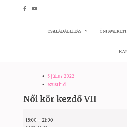
Skip
to
Ezüst-Híd
Családállítás felsőfokon
content
(Press
CSALÁDÁLLÍTÁS
ÖNISMERETI
Enter)
KAP
5 július 2022
ezusthid
Női kör kezdő VII
Női
18:00
–
21:00
kör