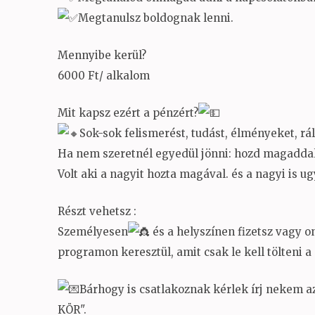
Megtanulsz boldognak lenni.
Mennyibe kerül?
6000 Ft/ alkalom
Mit kapsz ezért a pénzért?
Sok-sok felismerést, tudást, élményeket, rál
Ha nem szeretnél egyedül jönni: hozd magaddal 
Volt aki a nagyit hozta magával. és a nagyi is u
Részt vehetsz :
Személyesen
és a helyszínen fizetsz vagy 
programon keresztül, amit csak le kell tölteni a
Bárhogy is csatlakoznak kérlek írj nekem a
KÖR".