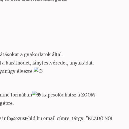
átásokat a gyakorlatok által.
a barátnődet, lánytestvéredet, anyukádat.
gyanúgy élvezte.
online formában
kapcsolódhatsz a ZOOM
 gépre.
z info@ezust-hid.hu email címre, tárgy: "KEZDŐ NŐI