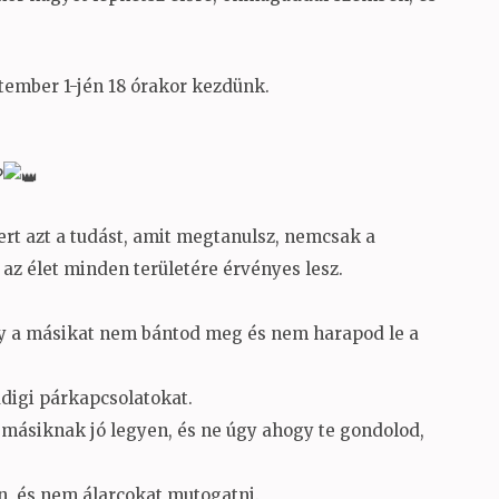
tember 1-jén 18 órakor kezdünk.
?
rt azt a tudást, amit megtanulsz, nemcsak a
z élet minden területére érvényes lesz.
ogy a másikat nem bántod meg és nem harapod le a
digi párkapcsolatokat.
 másiknak jó legyen, és ne úgy ahogy te gondolod,
, és nem álarcokat mutogatni.