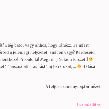
? Elég bátor vagy ahhoz, hogy ránézz, Te miért
rted a jelenlegi helyzetet, amiben vagy? Kérdéseid
elentkezz! Próbáld ki! Megéri!
:)
Nekem tetszett!
, "használati utasítást", új Barátokat, ...
Hálásan
A teljes eseménynaptár nézet
Családállítás