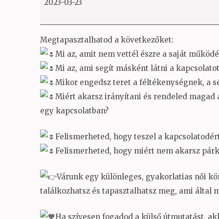
2023-03-23
kezdő
VII
Megtapasztalhatod a következőket:
Mi az, amit nem vettél észre a saját működ
Mi az, ami segít másként látni a kapcsolato
Mikor engedsz teret a féltékenységnek, a s
Miért akarsz irányítani és rendeled magad a
egy kapcsolatban?
Felismerheted, hogy teszel a kapcsolatodért
Felismerheted, hogy miért nem akarsz párkap
Várunk egy különleges, gyakorlatias női kör
találkozhatsz és tapasztalhatsz meg, ami által
Ha szívesen fogadod a külső útmutatást, a