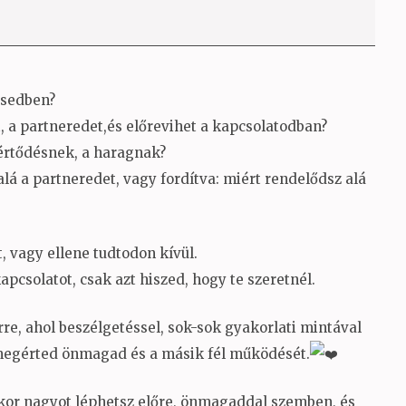
ésedben?
t, a partneredet,és előrevihet a kapcsolatodban?
értődésnek, a haragnak?
lá a partneredet, vagy fordítva: miért rendelődsz alá
, vagy ellene tudtodon kívül.
csolatot, csak azt hiszed, hogy te szeretnél.
re, ahol beszélgetéssel, sok-sok gyakorlati mintával
 megérted önmagad és a másik fél működését.
kkor nagyot léphetsz előre, önmagaddal szemben, és